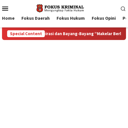
Mobile
Menu
Home
Fokus Daerah
Fokus Hukum
Fokus Opini
Pe
lar Berkelas” di Tengah Proyek Blok Masela
Special Content
Bupati Tan