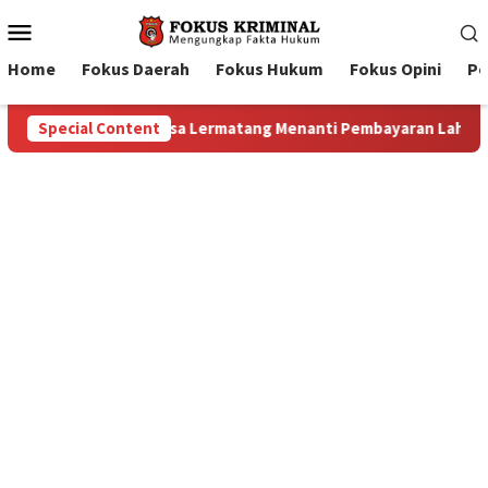
Mobile
Menu
Home
Fokus Daerah
Fokus Hukum
Fokus Opini
Pe
aran Lahan: Antara Dugaan Konspirasi dan Bayang-Bayang “Make
Special Content