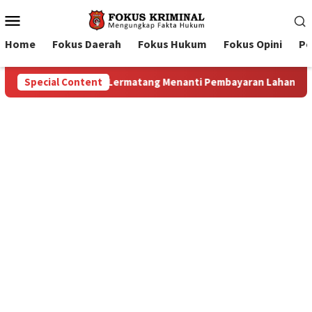
Mobile
Menu
Home
Fokus Daerah
Fokus Hukum
Fokus Opini
Pe
aran Lahan: Antara Dugaan Konspirasi dan Bayang-Bayang “Make
Special Content