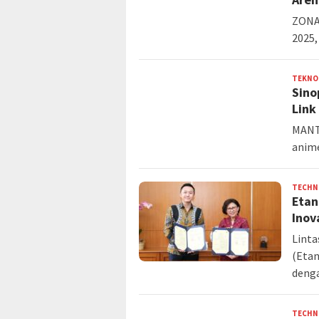
ZONAB
2025,
TEKNO
Sino
Link
MANT
anime
TECHN
Etan
Inov
Linta
(Etan
denga
TECHN