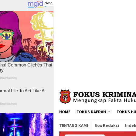
close
Skip
to
content
HOME
FOKUS DAERAH
FOKUS H
TENTANG KAMI
Box Redaksi
Indek