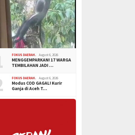
1
FOKUS DAERAH.
August 6, 2026
MENGGEMPARKAN! 17 WARGA
TEMBILAHAN JADI …
2
FOKUS DAERAH.
August 6, 2026
Modus COD GAGAL! Kurir
Ganja di Aceh T…