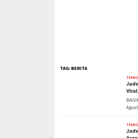
TAG:
BERITA
TEKNO
Jadw
Vira
BAGIK
Agust
TEKNO
Jadw
Aren