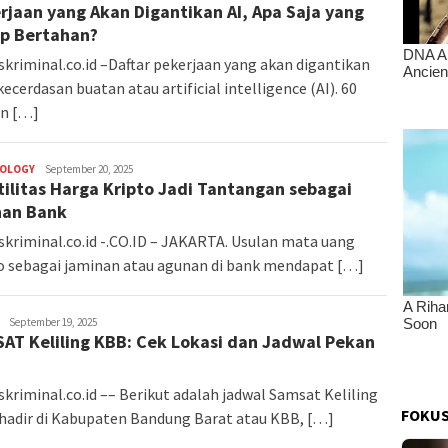
rjaan yang Akan Digantikan AI, Apa Saja yang
p Bertahan?
skriminal.co.id –Daftar pekerjaan yang akan digantikan
kecerdasan buatan atau artificial intelligence (AI). 60
en […]
OLOGY
admin
September 20, 2025
tilitas Harga Kripto Jadi Tantangan sebagai
nan Bank
skriminal.co.id -.CO.ID – JAKARTA. Usulan mata uang
o sebagai jaminan atau agunan di bank mendapat […]
admin
September 19, 2025
AT Keliling KBB: Cek Lokasi dan Jadwal Pekan
skriminal.co.id –– Berikut adalah jadwal Samsat Keliling
FOKUS
hadir di Kabupaten Bandung Barat atau KBB, […]