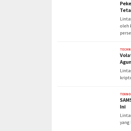
Peke
Teta
Linta
oleh 
pers
TECHN
Vola
Agu
Linta
kript
TEKNO
SAMS
Ini
Linta
yang 