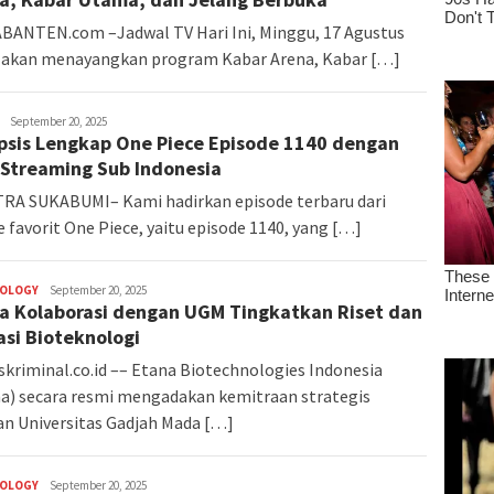
ANTEN.com –Jadwal TV Hari Ini, Minggu, 17 Agustus
 akan menayangkan program Kabar Arena, Kabar […]
admin
September 20, 2025
psis Lengkap One Piece Episode 1140 dengan
 Streaming Sub Indonesia
RA SUKABUMI– Kami hadirkan episode terbaru dari
 favorit One Piece, yaitu episode 1140, yang […]
OLOGY
admin
September 20, 2025
a Kolaborasi dengan UGM Tingkatkan Riset dan
asi Bioteknologi
skriminal.co.id –– Etana Biotechnologies Indonesia
a) secara resmi mengadakan kemitraan strategis
n Universitas Gadjah Mada […]
OLOGY
admin
September 20, 2025