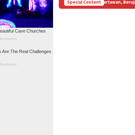
lansir BBM Subsidi Aniaya Wartawan, Berujung Laporan di Mapold
Special Content