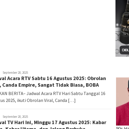
admin
September 20, 2025
al Acara RTV Sabtu 16 Agustus 2025: Obrolan
l, Canda Empire, Sangat Tidak Biasa, BOBA
AN BERITA– Jadwal Acara RTV Hari Sabtu Tanggal 16
us 2025, ikuti Obrolan Viral, Canda […]
admin
September 20, 2025
al TV Hari Ini, Minggu 17 Agustus 2025: Kabar
a, Kabar Utama, dan Jelang Berbuka