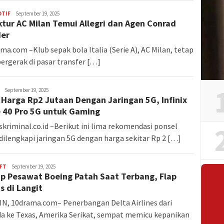
TIF
admin
September 19, 2025
ktur AC Milan Temui Allegri dan Agen Conrad
er
ma.com –Klub sepak bola Italia (Serie A), AC Milan, tetap
bergerak di pasar transfer […]
admin
September 19, 2025
 Harga Rp2 Jutaan Dengan Jaringan 5G, Infinix
 40 Pro 5G untuk Gaming
skriminal.co.id –Berikut ini lima rekomendasi ponsel
dilengkapi jaringan 5G dengan harga sekitar Rp 2 […]
AFT
admin
September 19, 2025
p Pesawat Boeing Patah Saat Terbang, Flap
s di Langit
N, 10drama.com– Penerbangan Delta Airlines dari
da ke Texas, Amerika Serikat, sempat memicu kepanikan