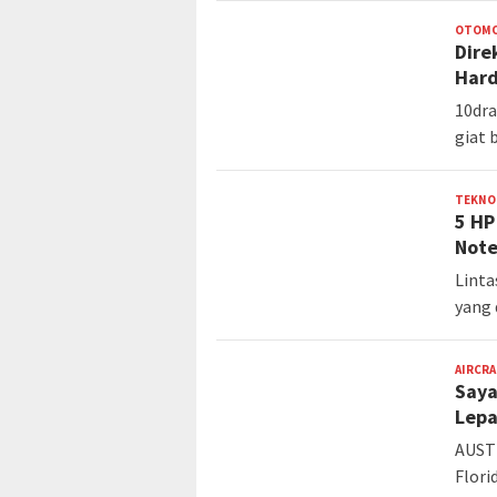
OTOMO
Dire
Hard
10dra
giat 
TEKNO
5 HP
Note
Linta
yang 
AIRCR
Saya
Lepa
AUSTI
Flori