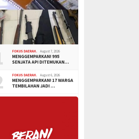
1
FOKUS DAERAH.
August 7, 2026
MENGGEMPARKAN! 995
SENJATA API DITEMUKAN…
2
FOKUS DAERAH.
August 6, 2026
MENGGEMPARKAN! 17 WARGA
TEMBILAHAN JADI …