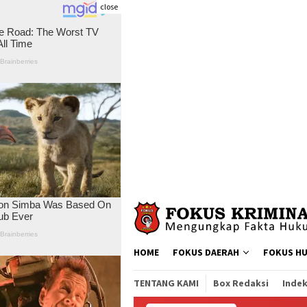
close
Skip
to
content
HOME
FOKUS DAERAH
FOKUS H
TENTANG KAMI
Box Redaksi
Indek