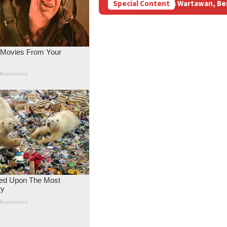
Pelansir BBM Subsidi Aniaya Wartawan, Berujung Laporan di Map
Special Content