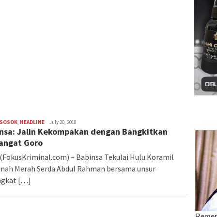
 SOSOK
,
HEADLINE
admin
July 20, 2018
nsa: Jalin Kekompakan dengan Bangkitkan
angat Goro
(FokusKriminal.com) – Babinsa Tekulai Hulu Koramil
anah Merah Serda Abdul Rahman bersama unsur
ngkat […]