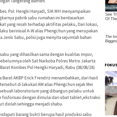
angan Tangerang Banten.
mbes. Pol. Hengki Haryadi, SIK MH menyampaikan
arnya pabrik sabu rumahan ini berdasarkan
at yang resah terhadap aktifitas pelaku, Dari lokasi,
aku berinisial A-W alias Phengchun yang merupakan
 Jenis Sabu, polisi juga menyita sejumlah bahan
sabu yang dihasilkan sama dengan kualitas impor,
 sebelumnya oleh Sat Narkoba Polres Metro Jakarta
FOKUS
 Barat Kombes Pol Hengki Haryadi, Rabu (08/08/18)
a Barat AKBP Erick Frendriz menambahkan, dari hasil
 tersebut di lakukan AW alias Phengchun sejak Mei
t sebuah laboratorium yang dibangun pelaku untuk
sforisasi dengan dimulai dari obat tablet,ekstraksi
but diolah sehingga menjadi shabu.
ndapati barang bukti berupa hasil produksi sabu