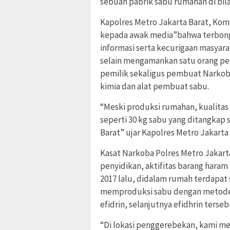
sebuah pabrik sabu rumahan di bil
Kapolres Metro Jakarta Barat, Ko
kepada awak media”bahwa terbongk
informasi serta kecurigaan masyarak
selain mengamankan satu orang pel
pemilik sekaligus pembuat Narkoba
kimia dan alat pembuat sabu.
“Meski produksi rumahan, kualitas 
seperti 30 kg sabu yang ditangkap
Barat” ujar Kapolres Metro Jakarta
Kasat Narkoba Polres Metro Jakart
penyidikan, aktifitas barang haram
2017 lalu, didalam rumah terdapa
memproduksi sabu dengan metode fo
efidrin, selanjutnya efidhrin terse
“Di lokasi penggerebekan, kami me