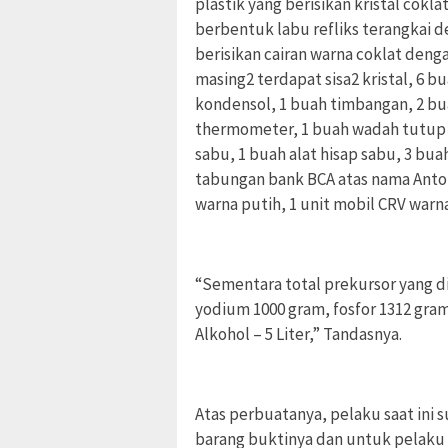
plastik yang berisikan kristal cokl
berbentuk labu refliks terangkai d
berisikan cairan warna coklat den
masing2 terdapat sisa2 kristal, 6 b
kondensol, 1 buah timbangan, 2 bua
thermometer, 1 buah wadah tutup t
sabu, 1 buah alat hisap sabu, 3 bu
tabungan bank BCA atas nama Anton
warna putih, 1 unit mobil CRV warn
“Sementara total prekursor yang di
yodium 1000 gram, fosfor 1312 gram,
Alkohol – 5 Liter,” Tandasnya.
Atas perbuatanya, pelaku saat ini 
barang buktinya dan untuk pelaku 