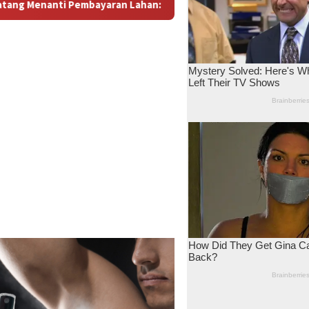
an: Antara Dugaan Konspirasi dan Bayang-Bayang “Makelar Berk