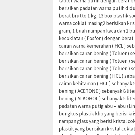
tablet warna putih dengan berat br
berisikan padatan warna putih di
berat brutto 1 kg, 13 box plastik so
warna coklat masing2 berisikan kri
gram, 1 buah nampan kaca dan 1 bu
kecoklatan ( Fosfor ) dengan berat
cairan warna kemerahan ( HCL ) seba
berisikan cairan bening ( Toluen) se
berisikan cairan bening ( Toluen ) 
berisikan cairan bening ( Toluen ) s
berisikan cairan bening ( HCL ) seba
cairan kehitaman ( HCL ) sebanyak 5 
bening ( ACETONE ) sebanyak 8 liter
bening ( ALKOHOL ) sebanyak 5 lite
padatan warna putig abu – abu (Li
bungkus plastik klip yang berisi kr
nampan glass yang berisi kristal c
plastik yang berisikan kristal cok