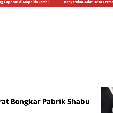
Masyarakat Adat Desa Lermatang Menanti Pembayaran Lah
rat Bongkar Pabrik Shabu