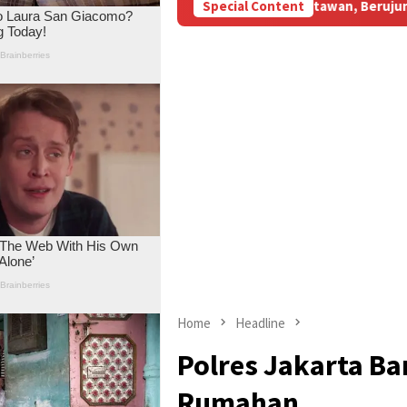
BM Subsidi Aniaya Wartawan, Berujung Laporan di Mapolda Jambi
Special Content
Home
Headline
Polres Jakarta Ba
Rumahan