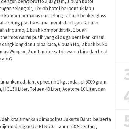
at dengan berat brutto 2,82 gram, 1 buah botol
engan selang air, 1 buah botol berbentuk labu
gan kompor pemanas dan selang, 2 buah beaker glass
uah corong plastik warna merah dan hijau, 2 buah
h air pump, 1 buah kompor listrik, 1 buah
hermos warna putih yang di duga berisikan kristal
ah cangklong dan 1 pipa kaca, 6 buah Hp, 2 buah buku
ius Wongso, 2 unit motor satria warna biru dan beat
a abu2.
amankan adalah , ephedrin 1 kg, soda api 5000 gram,
 HCL 50 Liter, Toluen 40 Liter, Acetone 10 Liter, dan
sudah kita amankan dimapolres Jakarta Barat berserta
dijerat dengan UU RI No 35 Tahun 2009 tentang