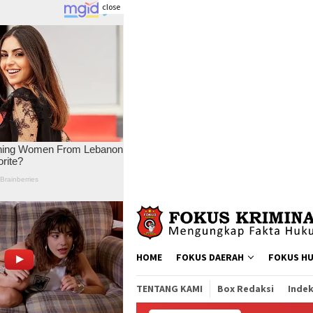
close
Skip
to
content
HOME
FOKUS DAERAH
FOKUS H
TENTANG KAMI
Box Redaksi
Indek