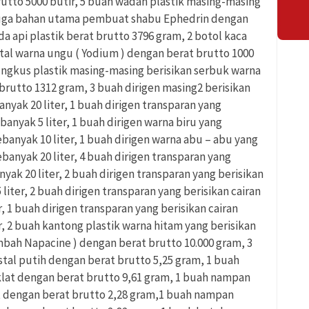
utto 5000 butir, 5 buah wadah plastik masing-masing
duga bahan utama pembuat shabu Ephedrin dengan
da api plastik berat brutto 3796 gram, 2 botol kaca
stal warna ungu ( Yodium ) dengan berat brutto 1000
ngkus plastik masing-masing berisikan serbuk warna
 brutto 1312 gram, 3 buah dirigen masing2 berisikan
nyak 20 liter, 1 buah dirigen transparan yang
banyak 5 liter, 1 buah dirigen warna biru yang
sebanyak 10 liter, 1 buah dirigen warna abu – abu yang
ebanyak 20 liter, 4 buah dirigen transparan yang
nyak 20 liter, 2 buah dirigen transparan yang berisikan
liter, 2 buah dirigen transparan yang berisikan cairan
, 1 buah dirigen transparan yang berisikan cairan
r, 2 buah kantong plastik warna hitam yang berisikan
mbah Napacine ) dengan berat brutto 10.000 gram, 3
istal putih dengan berat brutto 5,25 gram, 1 buah
oklat dengan berat brutto 9,61 gram, 1 buah nampan
lat dengan berat brutto 2,28 gram,1 buah nampan