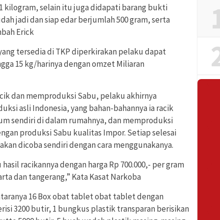
 kilogram, selain itu juga didapati barang bukti
dah jadi dan siap edar berjumlah 500 gram, serta
bah Erick
yang tersedia di TKP diperkirakan pelaku dapat
gga 15 kg/harinya dengan omzet Miliaran
cik dan memproduksi Sabu, pelaku akhirnya
ksi asli Indonesia, yang bahan-bahannya ia racik
um sendiri di dalam rumahnya, dan memproduksi
ngan produksi Sabu kualitas Impor. Setiap selesai
akan dicoba sendiri dengan cara menggunakanya.
hasil racikannya dengan harga Rp 700.000,- per gram
arta dan tangerang,” Kata Kasat Narkoba
antaranya 16 Box obat tablet obat tablet dengan
risi 3200 butir, 1 bungkus plastik transparan berisikan