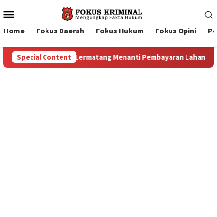
Mobile
Menu
Home
Fokus Daerah
Fokus Hukum
Fokus Opini
Pe
Lahan: Antara Dugaan Konspirasi dan Bayang-Bayang “Makelar B
Special Content