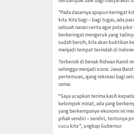
berdampak baik bagi masyarakat b
“Pada dasarnya apapun keringat kit
kita. Kita bagi – bagi tugas, ada
sebuah narasi cerita agar pola pik
berkeringat mengeruk yang tadiny
sudah bersih, kita akan buktikan k
menjadi tempat terindah di Indones
Terbersik di benak Ridwan Kamil 
sehingga menjadi iconic Jawa Barat 
pertemuan, ajang rekreasi bagi se
ramai.
“Saya ucapkan terima kasih kepad
kelompok minat, ada yang berkemp
yang berkempanye ekonomi ini men
pihak sendiri – sendiri, tentunya 
cucu kita “, ungkap Gubernur.