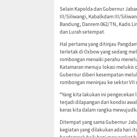
Selain Kapolda dan Gubernur Jabar 
III/Siliwangi, Kabalkdam III/Siliwa
Bandung, Danrem 062/TN, Kadis L
dan Lurah setempat.
Hal pertama yang ditinjau Pangdam
terletak di Oxbow yang sedang me
rombongan menaiki perahu menelu
Katamaran menuju lokasi melukis 
Gubernur diberi kesempatan meluki
rombongan meninjau ke sektor VII d
“Yang kita lakukan ini pengecekan
terjadi dilapangan dari kondisi aw
keras kita dalam rangka mewujudk
Ditempat yang sama Gubernur Jabar
kegiatan yang dilakukan ada hari i