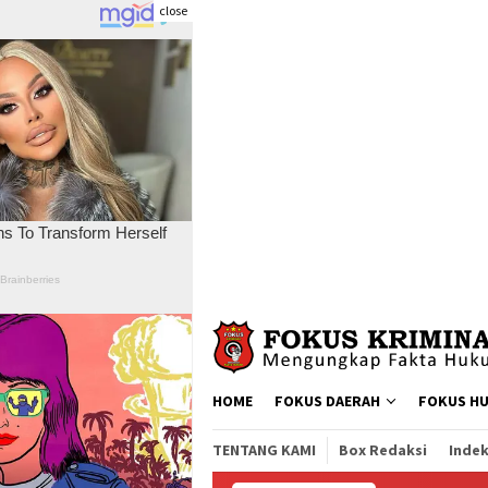
close
Skip
to
content
HOME
FOKUS DAERAH
FOKUS H
TENTANG KAMI
Box Redaksi
Indek