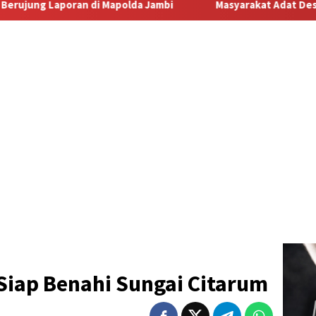
bi
Masyarakat Adat Desa Lermatang Menanti Pembayaran 
r Siap Benahi Sungai Citarum