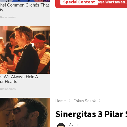
r BBM Subsidi Aniaya Wartawan, Berujung Laporan di Mapolda Jam
Special Content
Home
Fokus Sosok
Sinergitas 3 Pila
Admin