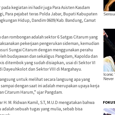
pada kegiatan ini hadir juga Para Asisten Kasdam
ngi, Para pejabat teras Polda Jabar, Bupati Kabupaten
ingkungan Hidup, Dandim 0609/Kab. Bandung, Camat
 dan rombongan adalah sektor 6 Satgas Citarum yang
laksanakan pekerjaan pengerukan sideman, kemudian
suri Sungai Citarum dengan menggunakan perahu
oleh budayawan dan sekaligus Pangdam, Kapolda dan
s ditembok yang sudah disiapkan, usai di Sektor VI
i Dayeuhkolot dan Sektor VIII di Margahayu.
 langsung untuk melihat secara langsung apa yang
al sampai dengan saat ini adalah merupakan upaya kerja
an Citarum Harum,” ujar Pangdam.
FOKUS
 H. M. Ridwan Kamil, S.T, M.U.D mengatakan bahwa
tu adalah sebuah tugas yang mulia, sebab bisa