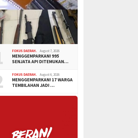
1
FOKUS DAERAH.
August 7, 2026
MENGGEMPARKAN! 995
SENJATA API DITEMUKAN…
2
FOKUS DAERAH.
August 6, 2026
MENGGEMPARKAN! 17 WARGA
TEMBILAHAN JADI …