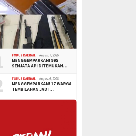
1
FOKUS DAERAH.
August 7, 2026
MENGGEMPARKAN! 995
SENJATA API DITEMUKAN…
2
FOKUS DAERAH.
August 6, 2026
MENGGEMPARKAN! 17 WARGA
TEMBILAHAN JADI …