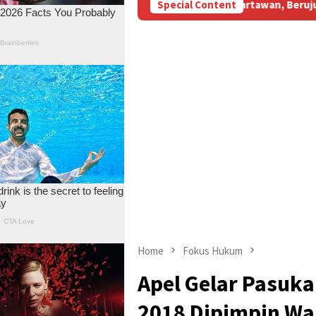
 Subsidi Aniaya Wartawan, Berujung Laporan di Mapolda Jambi
Special Content
Home
Fokus Hukum
Apel Gelar Pasuk
2018 Dipimpin Wa