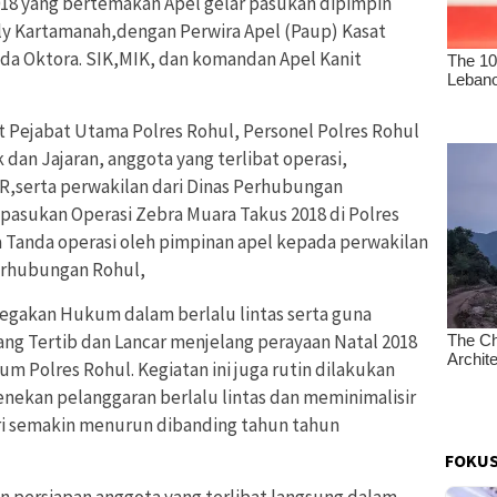
018 yang bertemakan Apel gelar pasukan dipimpin
ly Kartamanah,dengan Perwira Apel (Paup) Kasat
nda Oktora. SIK,MIK, dan komandan Apel Kanit
t Pejabat Utama Polres Rohul, Personel Polres Rohul
 dan Jajaran, anggota yang terlibat operasi,
R,serta perwakilan dari Dinas Perhubungan
 pasukan Operasi Zebra Muara Takus 2018 di Polres
a Tanda operasi oleh pimpinan apel kepada perwakilan
Perhubungan Rohul,
negakan Hukum dalam berlalu lintas serta guna
ng Tertib dan Lancar menjelang perayaan Natal 2018
um Polres Rohul. Kegiatan ini juga rutin dilakukan
menekan pelanggaran berlalu lintas dan meminimalisir
ri semakin menurun dibanding tahun tahun
FOKUS
n persiapan anggota yang terlibat langsung dalam