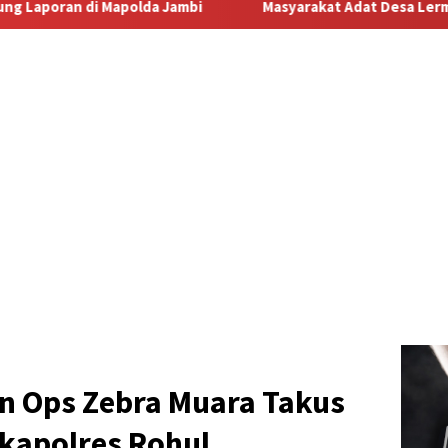
Masyarakat Adat Desa Lermatang Menanti Pembayaran Lahan
an Ops Zebra Muara Takus
kapolres Rohul