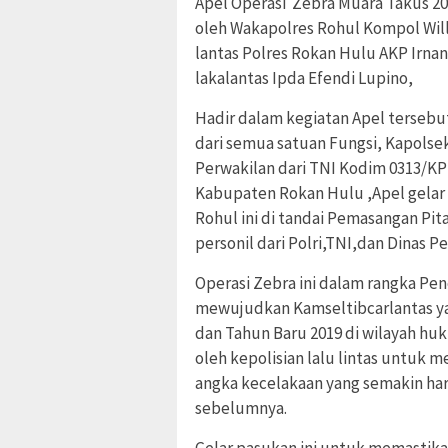
Apel Operasi Zebra Muara Takus 2
oleh Wakapolres Rohul Kompol Wil
lantas Polres Rokan Hulu AKP Irna
lakalantas Ipda Efendi Lupino,
Hadir dalam kegiatan Apel tersebu
dari semua satuan Fungsi, Kapolsek
Perwakilan dari TNI Kodim 0313/KP
Kabupaten Rokan Hulu ‎,Apel gelar
Rohul ini di tandai Pemasangan Pit
personil dari Polri,TNI,dan Dinas 
Operasi Zebra ini dalam rangka Pe
mewujudkan Kamseltibcarlantas ya
dan Tahun Baru 2019 di wilayah huk
oleh kepolisian lalu lintas untuk 
angka kecelakaan yang semakin ha
sebelumnya.
Gelar pasukan ini untuk memastika