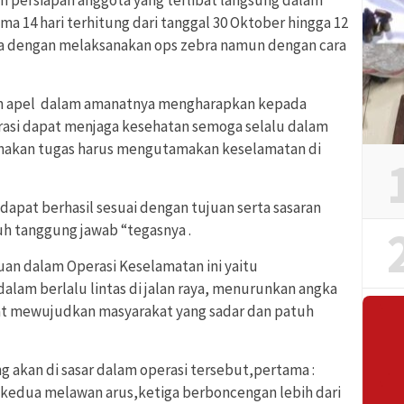
ma 14 hari terhitung dari tanggal 30 Oktober hingga 12
a dengan melaksanakan ops zebra namun dengan cara
an apel dalam amanatnya mengharapkan kepada
erasi dapat menjaga kesehatan semoga selalu dalam
nakan tugas harus mengutamakan keselamatan di
apat berhasil sesuai dengan tujuan serta sasaran
h tanggung jawab “tegasnya .
n dalam Operasi Keselamatan ini yaitu
alam berlalu lintas di jalan raya, menurunkan angka
pat mewujudkan masyarakat yang sadar dan patuh
ng akan di sasar dalam operasi tersebut,pertama :
kedua melawan arus,ketiga berboncengan lebih dari