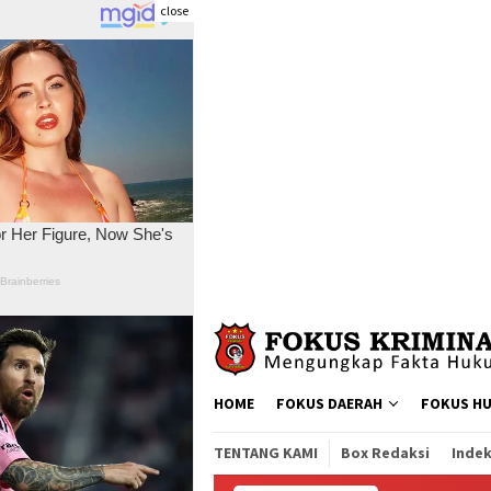
close
Skip
to
content
HOME
FOKUS DAERAH
FOKUS H
TENTANG KAMI
Box Redaksi
Indek