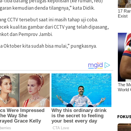
ba-tiba datang petugas kepolisian (ke rumah, red)
aran kemudian denda tilangnya,” kata Didik.
ng CCTV tersebut saat ini masih tahap uji coba.
cek kualitas gambar dari CCTV yang telah dipasang,
mkot dan Pemprov Jambi.
 Oktober kita sudah bisa mulai,” pungkasnya.
FOKUS