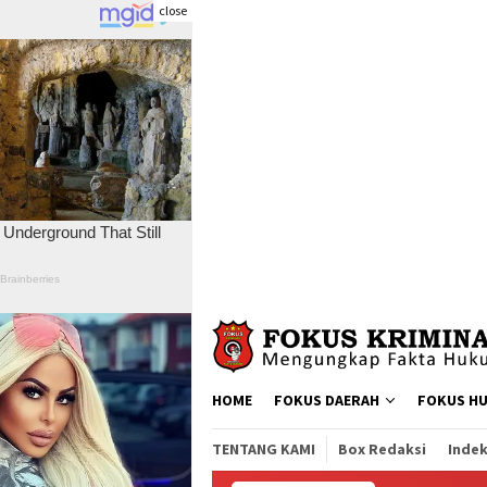
close
Skip
to
content
HOME
FOKUS DAERAH
FOKUS H
TENTANG KAMI
Box Redaksi
Indek