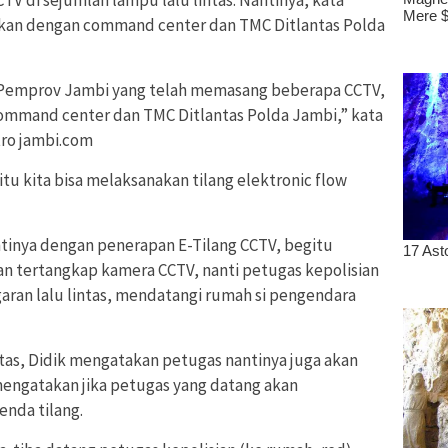
kkan dengan command center dan TMC Ditlantas Polda
 Pemprov Jambi yang telah memasang beberapa CCTV,
command center dan TMC Ditlantas Polda Jambi,” kata
tro jambi.com
u kita bisa melaksanakan tilang elektronic flow
ntinya dengan penerapan E-Tilang CCTV, begitu
an tertangkap kamera CCTV, nanti petugas kepolisian
an lalu lintas, mendatangi rumah si pengendara
ntas, Didik mengatakan petugas nantinya juga akan
mengatakan jika petugas yang datang akan
nda tilang.