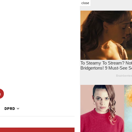
close
h
DPRD