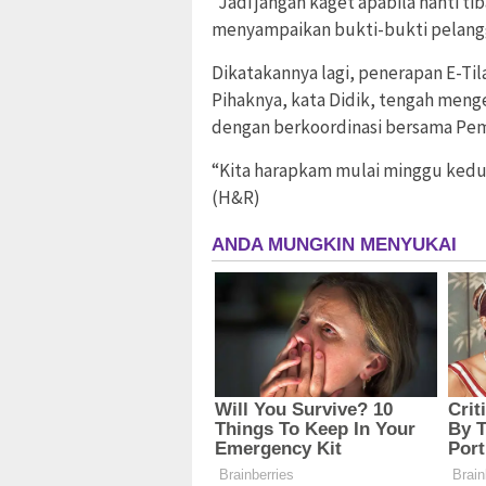
“Jadi jangan kaget apabila nanti ti
menyampaikan bukti-bukti pelangg
Dikatakannya lagi, penerapan E-Tila
Pihaknya, kata Didik, tengah menge
dengan berkoordinasi bersama Pe
“Kita harapkam mulai minggu kedua
(H&R)