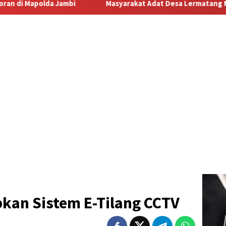
asyarakat Adat Desa Lermatang Menanti Pembayaran Lahan: Anta
kan Sistem E-Tilang CCTV