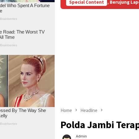
i Aniaya Wartawan, Berujung Laporan di Mapolda Jambi
Special Content
M
Home
Headline
Polda Jambi Terap
Admin