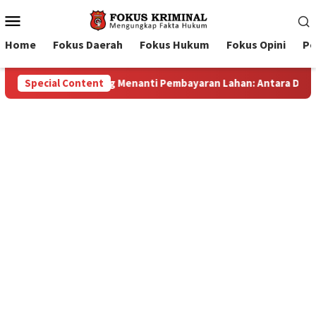
Mobile
Menu
Home
Fokus Daerah
Fokus Hukum
Fokus Opini
Pe
ara Dugaan Konspirasi dan Bayang-Bayang “Makelar Berkelas” d
Special Content