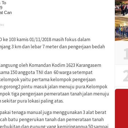
ke 103 kamis 01/11/2018 masih fokus dalam
njang 3 km dan lebar 7 meter dan pengerjaan bedah
 langsung oleh Komandan Kodim 1623 Karangasem
rsama 150 anggota TNI dan 60 warga setempat
n kelompok yaitu pertama kelompok pengerjaan
an gorong2 pintu masuk jalan menuju pura.Kelompok
pok tiga pengerjaan pemerataan tanah jalan menuju
ekitar pura lokasi paling atas.
 pakai tenaga manual juga menggunakan 3 alat berat
cah batu pengerukan tanah dan pemerataan tanah
perbukitan dan gunung yang kemiringannya 50 sampai