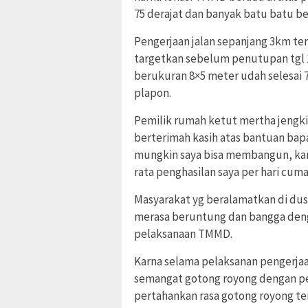
75 derajat dan banyak batu batu bes
Pengerjaan jalan sepanjang 3km te
targetkan sebelum penutupan tgl 
berukuran 8×5 meter udah selesai 
plapon.
Pemilik rumah ketut mertha jengk
berterimah kasih atas bantuan bap
mungkin saya bisa membangun, karn
rata penghasilan saya per hari cum
Masyarakat yg beralamatkan di d
merasa beruntung dan bangga deng
pelaksanaan TMMD.
Karna selama pelaksanan pengerja
semangat gotong royong dengan p
pertahankan rasa gotong royong te