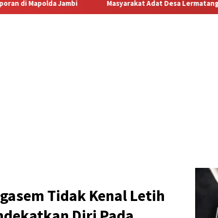
syarakat Adat Desa Lermatang Menanti Pembayaran Lahan: Antar
gasem Tidak Kenal Letih
dekatkan Diri Pada