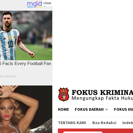
close
Skip
to
content
HOME
FOKUS DAERAH
FOKUS H
TENTANG KAMI
Box Redaksi
Indek