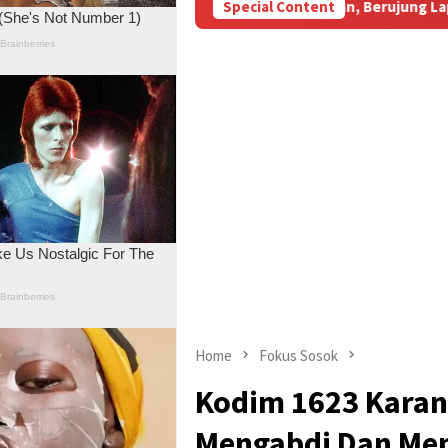
 Aniaya Wartawan, Berujung Laporan di Mapolda Jambi
Special Content
Ma
Home
Fokus Sosok
Kodim 1623 Karan
Mengabdi Dan Men