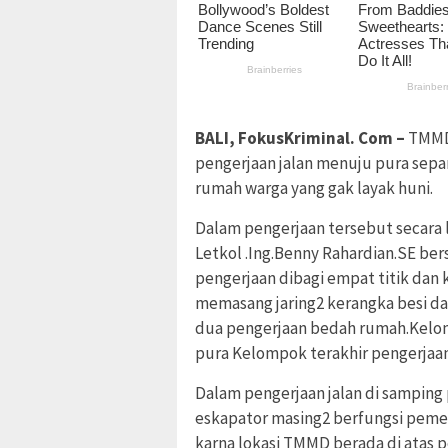
BALI, FokusKriminal. Com –
TMMD 
pengerjaan jalan menuju pura sepa
rumah warga yang gak layak huni.
Dalam pengerjaan tersebut secara
Letkol .Ing.Benny Rahardian.SE be
pengerjaan dibagi empat titik da
memasang jaring2 kerangka besi d
dua pengerjaan bedah rumah.Kelom
pura Kelompok terakhir pengerjaan s
Dalam pengerjaan jalan di samping
eskapator masing2 berfungsi peme
karna lokasi TMMD berada di atas 