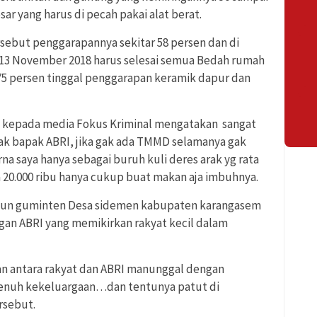
ar yang harus di pecah pakai alat berat.
rsebut penggarapannya sekitar 58 persen dan di
13 November 2018 harus selesai semua Bedah rumah
75 persen tinggal penggarapan keramik dapur dan
i kepada media Fokus Kriminal mengatakan sangat
ak bapak ABRI, jika gak ada TMMD selamanya gak
a saya hanya sebagai buruh kuli deres arak yg rata
a 20.000 ribu hanya cukup buat makan aja imbuhnya.
usun guminten Desa sidemen kabupaten karangasem
an ABRI yang memikirkan rakyat kecil dalam
an antara rakyat dan ABRI manunggal dengan
enuh kekeluargaan…dan tentunya patut di
rsebut.