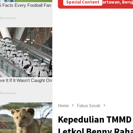
M Subsidi Aniaya Wartawan, Berujung Laporan di Mapolda Jambi
Special Content
Home
Fokus Sosok
Kepedulian TMMD
Letkol Benny Rah