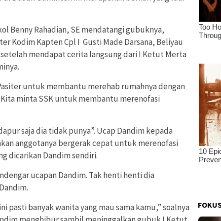
kol Benny Rahadian, SE mendatangi gubuknya,
ter Kodim Kapten Cpl I Gusti Made Darsana, Beliyau
i setelah mendapat cerita langsung dari I Ketut Merta
minya.
 Pasiter untuk membantu merehab rumahnya dengan
 Kita minta SSK untuk membantu merenofasi
dapur saja dia tidak punya”. Ucap Dandim kepada
kan anggotanya bergerak cepat untuk merenofasi
 dicarikan Dandim sendiri.
dengar ucapan Dandim. Tak henti henti dia
Dandim.
FOKUS
ni pasti banyak wanita yang mau sama kamu,” soalnya
andim menghibur sambil meninggalkan gubuk I Ketut