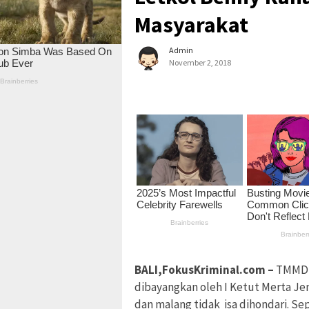
Masyarakat
Admin
November 2, 2018
BALI,FokusKriminal.com –
TMMD k
dibayangkan oleh I Ketut Merta Jen
dan malang tidak isa dihondari. Se