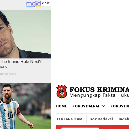
close
Skip
to
content
HOME
FOKUS DAERAH
FOKUS H
TENTANG KAMI
Box Redaksi
Indek