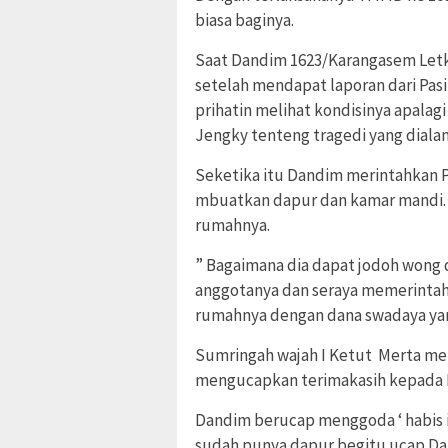
biasa baginya.
Saat Dandim 1623/Karangasem Let
setelah mendapat laporan dari Pasi
prihatin melihat kondisinya apalag
Jengky tenteng tragedi yang diala
Seketika itu Dandim merintahkan
mbuatkan dapur dan kamar mandi.
rumahnya.
” Bagaimana dia dapat jodoh wong 
anggotanya dan seraya memerintah
rumahnya dengan dana swadaya yang
Sumringah wajah I Ketut Merta men
mengucapkan terimakasih kepada 
Dandim berucap menggoda ‘ habis i
sudah punya dapur begitu ucap D