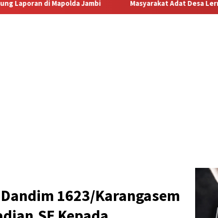
Masyarakat Adat Desa Lermatang Menanti Pembayaran Laha
 Dandim 1623/Karangasem
adian,SE Kepada