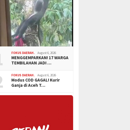
1
FOKUS DAERAH.
August 6, 2026
MENGGEMPARKAN! 17 WARGA
TEMBILAHAN JADI …
2
FOKUS DAERAH.
August 6, 2026
Modus COD GAGAL! Kurir
Ganja di Aceh T…