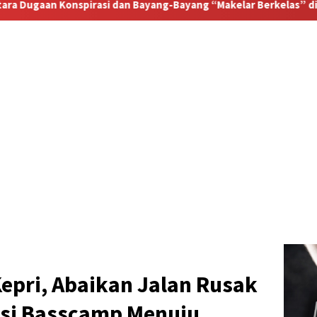
ang-Bayang “Makelar Berkelas” di Tengah Proyek Blok Masela
epri, Abaikan Jalan Rusak
asi Basscamp Menuju