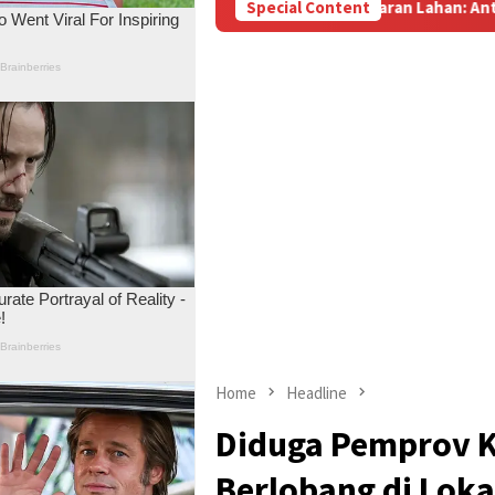
g Menanti Pembayaran Lahan: Antara Dugaan Konspirasi dan Bay
Special Content
Home
Headline
Diduga Pemprov K
Berlobang di Lok