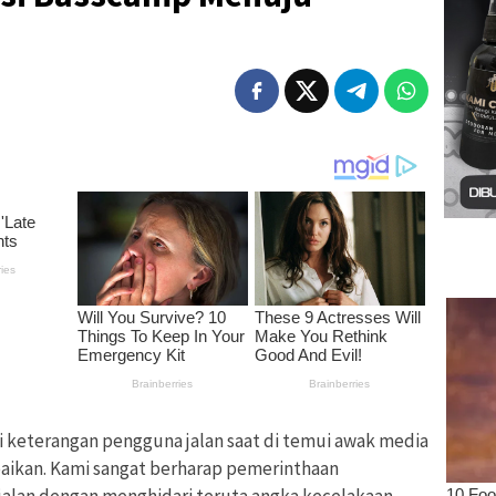
ri keterangan pengguna jalan saat di temui awak media
aikan. Kami sangat berharap pemerinthaan
alan dengan menghidari teruta angka kecelakaan .