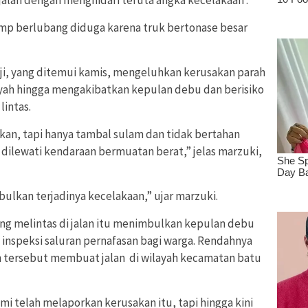
mp berlubang diduga karena truk bertonase besar
ji, yang ditemui kamis, mengeluhkan kerusakan parah
yah hingga mengakibatkan kepulan debu dan berisiko
intas.
kan, tapi hanya tambal sulam dan tidak bertahan
g dilewati kendaraan bermuatan berat,” jelas marzuki,
lkan terjadinya kecelakaan,” ujar marzuki.
ng melintas di jalan itu menimbulkan kepulan debu
nspeksi saluran pernafasan bagi warga. Rendahnya
an tersebut membuat jalan di wilayah kecamatan batu
mi telah melaporkan kerusakan itu, tapi hingga kini