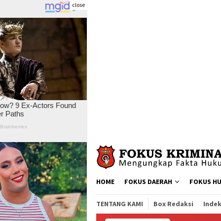
close
Skip
to
content
HOME
FOKUS DAERAH
FOKUS H
TENTANG KAMI
Box Redaksi
Indek