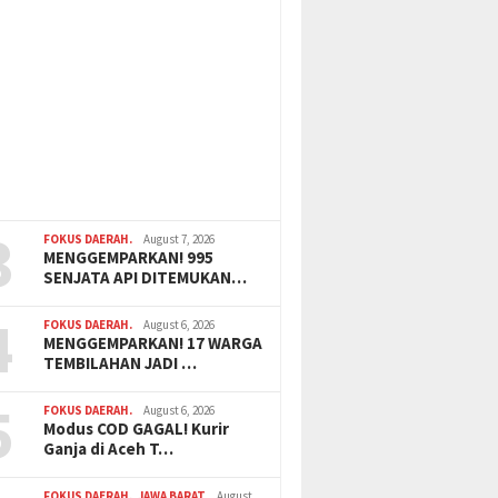
3
FOKUS DAERAH.
August 7, 2026
MENGGEMPARKAN! 995
SENJATA API DITEMUKAN…
4
FOKUS DAERAH.
August 6, 2026
MENGGEMPARKAN! 17 WARGA
TEMBILAHAN JADI …
5
FOKUS DAERAH.
August 6, 2026
Modus COD GAGAL! Kurir
Ganja di Aceh T…
FOKUS DAERAH.
,
JAWA BARAT
August