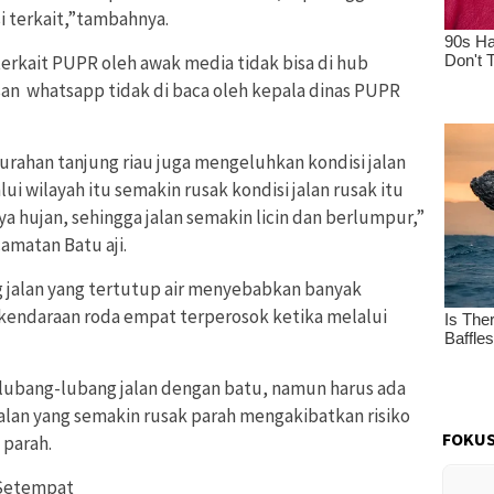
i terkait,”tambahnya.
terkait PUPR oleh awak media tidak bisa di hub
an whatsapp tidak di baca oleh kepala dinas PUPR
urahan tanjung riau juga mengeluhkan kondisi jalan
 wilayah itu semakin rusak kondisi jalan rusak itu
 hujan, sehingga jalan semakin licin dan berlumpur,”
amatan Batu aji.
ng jalan yang tertutup air menyebabkan banyak
kendaraan roda empat terperosok ketika melalui
 lubang-lubang jalan dengan batu, namun harus ada
jalan yang semakin rusak parah mengakibatkan risiko
FOKUS
 parah.
 Setempat