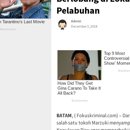
Pelabuhan
Admin
December 3, 2018
BATAM
, ( Fokuskriminal.com) – Da
salah satu tokoh Marzuki menyamp
Kepulauan Riau agar memperbaiki j