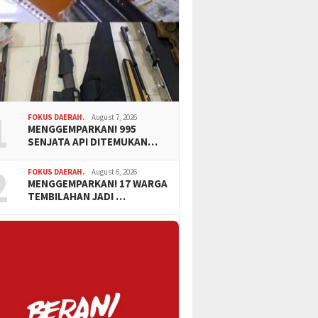
1
FOKUS DAERAH.
August 7, 2026
MENGGEMPARKAN! 995
SENJATA API DITEMUKAN…
2
FOKUS DAERAH.
August 6, 2026
MENGGEMPARKAN! 17 WARGA
TEMBILAHAN JADI …