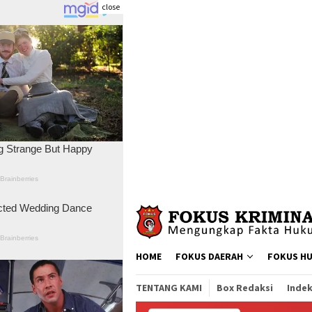
close
Skip
to
content
HOME
FOKUS DAERAH
FOKUS H
TENTANG KAMI
Box Redaksi
Indek