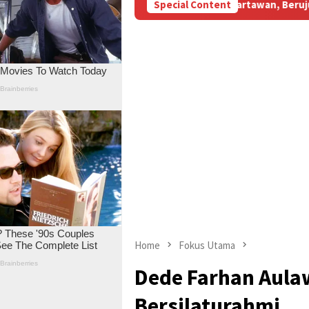
M Subsidi Aniaya Wartawan, Berujung Laporan di Mapolda Jambi
Special Content
Home
Fokus Utama
Dede Farhan Aulaw
Bersilaturahmi