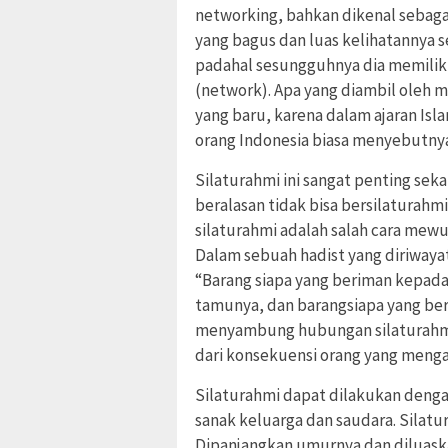
networking, bahkan dikenal sebagai
yang bagus dan luas kelihatannya s
padahal sesungguhnya dia memiliki 
(network). Apa yang diambil oleh
yang baru, karena dalam ajaran Isl
orang Indonesia biasa menyebutnya
Silaturahmi ini sangat penting sekal
beralasan tidak bisa bersilaturahmi 
silaturahmi adalah salah cara mew
Dalam sebuah hadist yang diriwayat
“Barang siapa yang beriman kepada
tamunya, dan barangsiapa yang ber
menyambung hubungan silaturahmi”
dari konsekuensi orang yang meng
Silaturahmi dapat dilakukan denga
sanak keluarga dan saudara. Silatu
Dipanjangkan umurnya dan diluaska