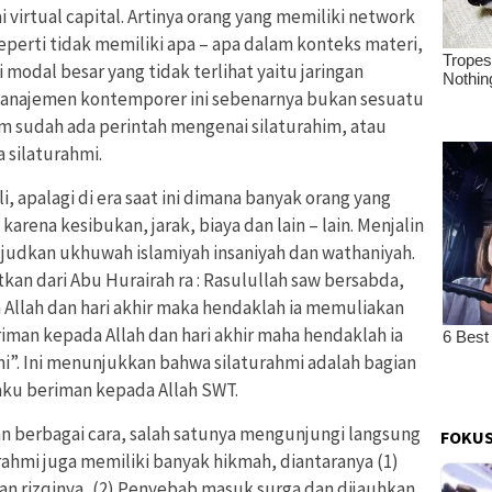
 virtual capital. Artinya orang yang memiliki network
eperti tidak memiliki apa – apa dalam konteks materi,
modal besar yang tidak terlihat yaitu jaringan
 manajemen kontemporer ini sebenarnya bukan sesuatu
am sudah ada perintah mengenai silaturahim, atau
 silaturahmi.
i, apalagi di era saat ini dimana banyak orang yang
karena kesibukan, jarak, biaya dan lain – lain. Menjalin
ujudkan ukhuwah islamiyah insaniyah dan wathaniyah.
kan dari Abu Hurairah ra : Rasulullah saw bersabda,
 Allah dan hari akhir maka hendaklah ia memuliakan
iman kepada Allah dan hari akhir maha hendaklah ia
. Ini menunjukkan bahwa silaturahmi adalah bagian
aku beriman kepada Allah SWT.
n berbagai cara, salah satunya mengunjungi langsung
FOKUS
rahmi juga memiliki banyak hikmah, diantaranya (1)
n rizqinya, (2) Penyebab masuk surga dan dijauhkan