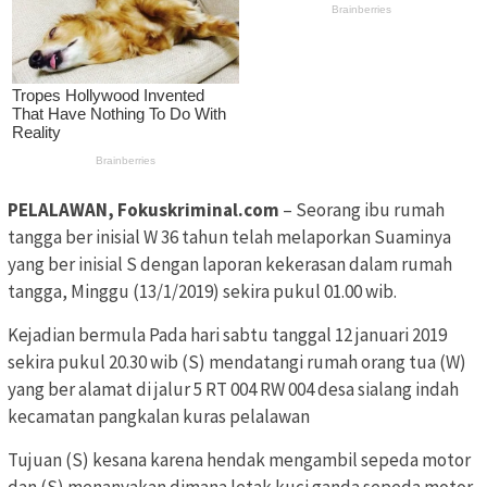
PELALAWAN, Fokuskriminal.com
– Seorang ibu rumah
tangga ber inisial W 36 tahun telah melaporkan Suaminya
yang ber inisial S dengan laporan kekerasan dalam rumah
tangga, Minggu (13/1/2019) sekira pukul 01.00 wib.
Kejadian bermula Pada hari sabtu tanggal 12 januari 2019
sekira pukul 20.30 wib (S) mendatangi rumah orang tua (W)
yang ber alamat di jalur 5 RT 004 RW 004 desa sialang indah
kecamatan pangkalan kuras pelalawan
Tujuan (S) kesana karena hendak mengambil sepeda motor
dan (S) menanyakan dimana letak kuci ganda sepeda motor