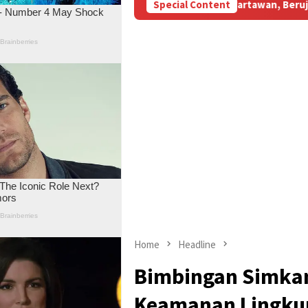
Subsidi Aniaya Wartawan, Berujung Laporan di Mapolda Jambi
Special Content
Home
Headline
Bimbingan Simkaml
Keamanan Lingkun