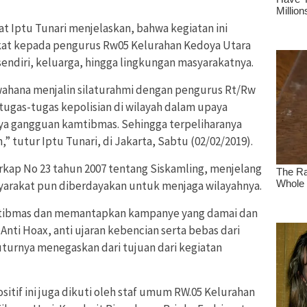
at Iptu Tunari menjelaskan, bahwa kegiatan ini
kat kepada pengurus Rw05 Kelurahan Kedoya Utara
sendiri, keluarga, hingga lingkungan masyarakatnya.
 wahana menjalin silaturahmi dengan pengurus Rt/Rw
tugas-tugas kepolisian di wilayah dalam upaya
a gangguan kamtibmas. Sehingga terpeliharanya
 tutur Iptu Tunari, di Jakarta, Sabtu (02/02/2019).
erkap No 23 tahun 2007 tentang Siskamling, menjelang
asyarakat pun diberdayakan untuk menjaga wilayahnya.
mtibmas dan memantapkan kampanye yang damai dan
Anti Hoax, anti ujaran kebencian serta bebas dari
turnya menegaskan dari tujuan dari kegiatan
sitif ini juga dikuti oleh staf umum RW.05 Kelurahan