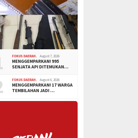
1
FOKUS DAERAH.
August 7, 2026
MENGGEMPARKAN! 995
SENJATA API DITEMUKAN…
2
FOKUS DAERAH.
August 6, 2026
MENGGEMPARKAN! 17 WARGA
TEMBILAHAN JADI …