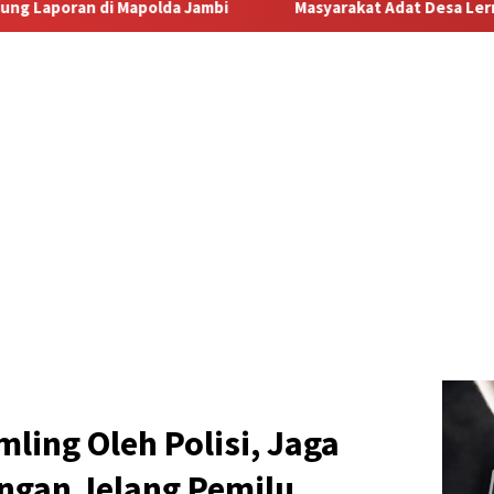
Masyarakat Adat Desa Lermatang Menanti Pembayaran Lahan:
ing Oleh Polisi, Jaga
gan Jelang Pemilu