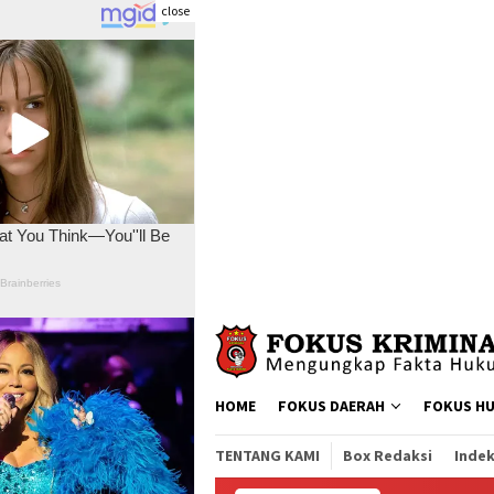
close
Skip
to
content
HOME
FOKUS DAERAH
FOKUS H
TENTANG KAMI
Box Redaksi
Indek