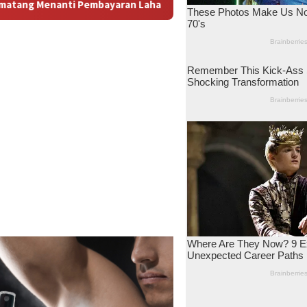
 Antara Dugaan Konspirasi dan Bayang-Bayang “Makelar Berkela