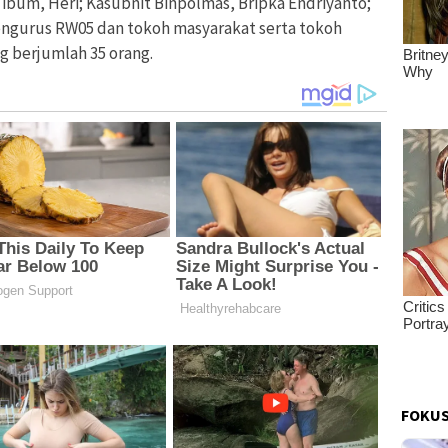
ibum, Heri; Kasubnit Binpolmas, Bripka Endriyanto;
engurus RW05 dan tokoh masyarakat serta tokoh
 berjumlah 35 orang.
FOKUS