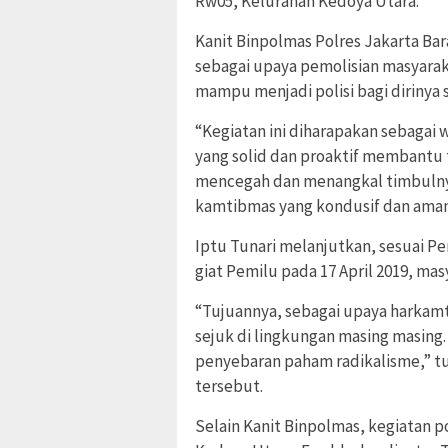
Rw05, Kelurahan Kedoya Utara.
Kanit Binpolmas Polres Jakarta Bar
sebagai upaya pemolisian masyara
mampu menjadi polisi bagi dirinya 
“Kegiatan ini diharapakan sebagai
yang solid dan proaktif membantu 
mencegah dan menangkal timbulny
kamtibmas yang kondusif dan aman,”
Iptu Tunari melanjutkan, sesuai P
giat Pemilu pada 17 April 2019, m
“Tujuannya, sebagai upaya harka
sejuk di lingkungan masing masing. 
penyebaran paham radikalisme,” tu
tersebut.
Selain Kanit Binpolmas, kegiatan po