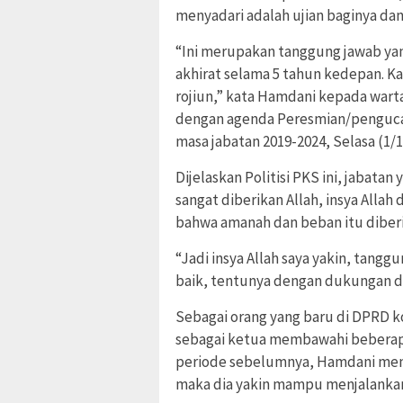
menyadari adalah ujian baginya da
“Ini merupakan tanggung jawab ya
akhirat selama 5 tahun kedepan. Kal
rojiun,” kata Hamdani kepada wart
dengan agenda Peresmian/penguca
masa jabatan 2019-2024, Selasa (1/1
Dijelaskan Politisi PKS ini, jaba
sangat diberikan Allah, insya Allah 
bahwa amanah dan beban itu diber
“Jadi insya Allah saya yakin, tang
baik, tentunya dengan dukungan da
Sebagai orang yang baru di DPRD 
sebagai ketua membawahi beberap
periode sebelumnya, Hamdani meng
maka dia yakin mampu menjalanka