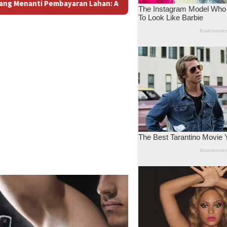
ara Dugaan Konspirasi dan Bayang-Bayang “Makelar Berkelas” d