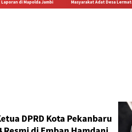
Masyarakat Adat Desa Lermatang Menanti Pembayaran Lahan: Ant
Ketua DPRD Kota Pekanbaru
4 Resmi di Emban Hamdani