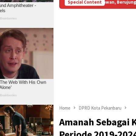
idi Aniaya Wartawan, Berujung Laporan di Mapolda Jambi
Special Content
Home
DPRD Kota Pekanbaru
Amanah Sebagai 
Periode 2019-202