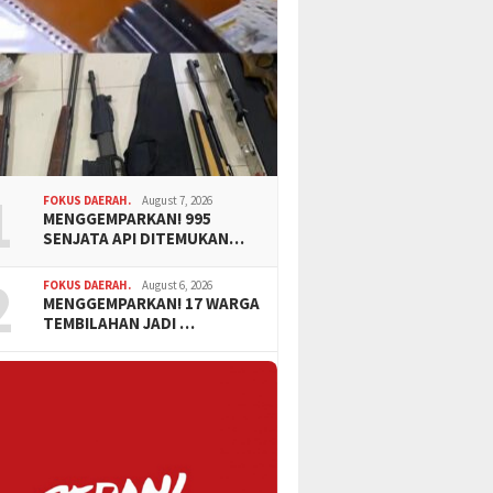
1
FOKUS DAERAH.
August 7, 2026
MENGGEMPARKAN! 995
SENJATA API DITEMUKAN…
2
FOKUS DAERAH.
August 6, 2026
MENGGEMPARKAN! 17 WARGA
TEMBILAHAN JADI …