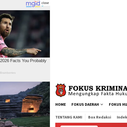
close
Skip
to
content
HOME
FOKUS DAERAH
FOKUS H
TENTANG KAMI
Box Redaksi
Indek