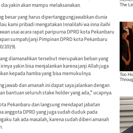
n dia yakin akan mampu melaksanakan.
ng besar yang harus dipertanggungjawabkan dunia
au kami pribadi mengatakan Innalilahi wa inna ilaihi
awan usai acara rapat paripurna DPRD kota Pekanbaru
pan sumpah/janji Pimpinan DPRD kota Pekanbaru
0/2019).
tan yang diamanahkan tersebut merupakan beban yang
dirinya yakin bisa menjalankan karena janji Allah juga
ikan kepada hamba yang bisa memukulnya.
gung jawab dan amanah ini dapat saya jalankan dengan
n bantuan seluruh stake holder yang ada,” ucapnya.
kota Pekanbaru dan langsung mendapat jabatan
a anggota DPRD yang juga sudah duduk pada
aku tak ada masalah, karena sudah diberi amanah
n.