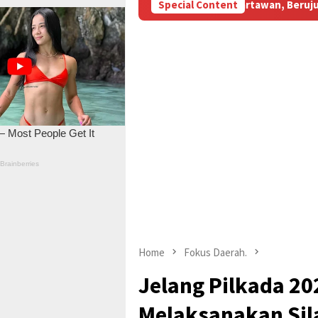
ubsidi Aniaya Wartawan, Berujung Laporan di Mapolda Jambi
Special Content
Home
Fokus Daerah.
Jelang Pilkada 20
Melaksanakan Sil