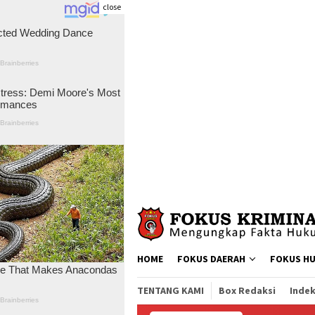
close
Skip
to
content
HOME
FOKUS DAERAH
FOKUS H
TENTANG KAMI
Box Redaksi
Indek