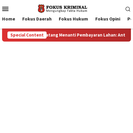
Mobile
Menu
Home
Fokus Daerah
Fokus Hukum
Fokus Opini
Pe
an: Antara Dugaan Konspirasi dan Bayang-Bayang “Makelar Berk
Special Content