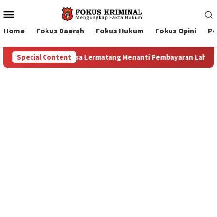
Mobile
Menu
Home
Fokus Daerah
Fokus Hukum
Fokus Opini
Pe
aran Lahan: Antara Dugaan Konspirasi dan Bayang-Bayang “Make
Special Content