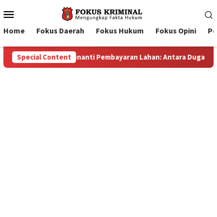
Mobile
Menu
Home
Fokus Daerah
Fokus Hukum
Fokus Opini
Pe
 Konspirasi dan Bayang-Bayang “Makelar Berkelas” di Tengah P
Special Content