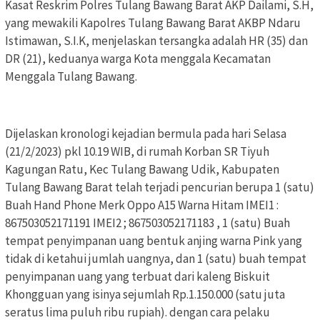
Kasat Reskrim Polres Tulang Bawang Barat AKP Dailami, S.H,
yang mewakili Kapolres Tulang Bawang Barat AKBP Ndaru
Istimawan, S.I.K, menjelaskan tersangka adalah HR (35) dan
DR (21), keduanya warga Kota menggala Kecamatan
Menggala Tulang Bawang.
Dijelaskan kronologi kejadian bermula pada hari Selasa
(21/2/2023) pkl 10.19 WIB, di rumah Korban SR Tiyuh
Kagungan Ratu, Kec Tulang Bawang Udik, Kabupaten
Tulang Bawang Barat telah terjadi pencurian berupa 1 (satu)
Buah Hand Phone Merk Oppo A15 Warna Hitam IMEI1 :
867503052171191 IMEI2 ; 867503052171183 , 1 (satu) Buah
tempat penyimpanan uang bentuk anjing warna Pink yang
tidak di ketahui jumlah uangnya, dan 1 (satu) buah tempat
penyimpanan uang yang terbuat dari kaleng Biskuit
Khongguan yang isinya sejumlah Rp.1.150.000 (satu juta
seratus lima puluh ribu rupiah). dengan cara pelaku