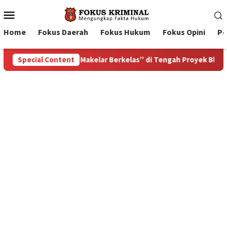
Mobile
Menu
Home
Fokus Daerah
Fokus Hukum
Fokus Opini
Pe
 Proyek Blok Masela
Special Content
Bupati Tanimbar Ricky Jauwerissa 