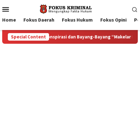
Mobile
Menu
Home
Fokus Daerah
Fokus Hukum
Fokus Opini
Pe
g “Makelar Berkelas” di Tengah Proyek Blok Masela
Special Content
Bup