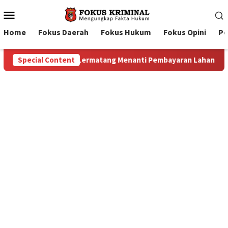
Mobile
Menu
Home
Fokus Daerah
Fokus Hukum
Fokus Opini
Pe
n Lahan: Antara Dugaan Konspirasi dan Bayang-Bayang “Makelar
Special Content