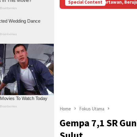
M Subsidi Aniaya Wartawan, Berujung Laporan di Mapolda Jambi
Special Content
Home
Fokus Utama
Gempa 7,1 SR Gun
Sulut