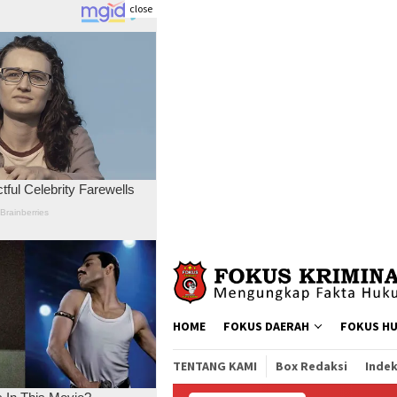
close
Skip
to
content
HOME
FOKUS DAERAH
FOKUS H
TENTANG KAMI
Box Redaksi
Indek