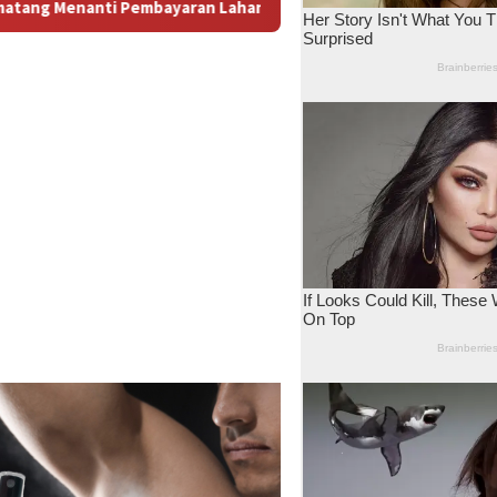
n: Antara Dugaan Konspirasi dan Bayang-Bayang “Makelar Berke