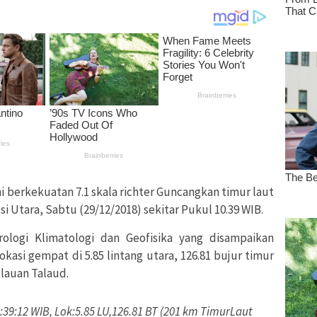
berkekuatan 7.1 skala richter Guncangkan timur laut
i Utara, Sabtu (29/12/2018) sekitar Pukul 10.39 WIB.
ologi Klimatologi dan Geofisika yang disampaikan
kasi gempat di 5.85 lintang utara, 126.81 bujur timur
ulauan Talaud.
:39:12 WIB, Lok:5.85 LU,126.81 BT (201 km TimurLaut