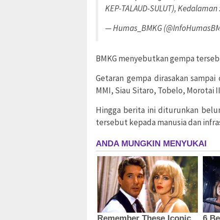
KEP-TALAUD-SULUT), Kedalaman 
— Humas_BMKG (@InfoHumasB
BMKG menyebutkan gempa tersebut
Getaran gempa dirasakan sampai d
MMI, Siau Sitaro, Tobelo, Morotai I
Hingga berita ini diturunkan be
tersebut kepada manusia dan infras