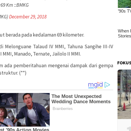
:69 Km ::BMKG
MKG)
December 29, 2018
 berada pada kedalaman 69 kilometer.
i Melonguane Talaud IV MMI, Tahuna Sangihe III-IV
II MMI, Manado, Ternate, Jailolo II MMI.
FOKUS
lum ada pemberitahuan mengenai dampak dari gempa
truktur. (**)