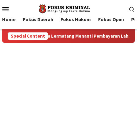
Mobile
Menu
Home
Fokus Daerah
Fokus Hukum
Fokus Opini
Pe
n Lahan: Antara Dugaan Konspirasi dan Bayang-Bayang “Makelar
Special Content