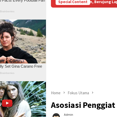
idi Aniaya Wartawan, Berujung Laporan di Mapolda Jambi
Special Content
Home
Fokus Utama
Asosiasi Penggia
Admin