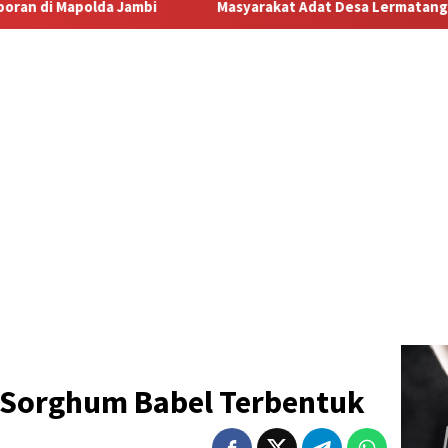
Masyarakat Adat Desa Lermatang Menanti Pembayaran Lahan: Ant
t Sorghum Babel Terbentuk