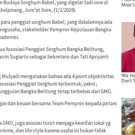
 Budaya Sorghum Babel, yang digelar tadi sore di
alpinang, Jum’at Sore, (1/2/2019).
h para penggiat sorghum Babel, yang didalamnya ada
pengusaha, stakeholder Pemprov Kepulauan Bangka
kademisi.
ua Assosiasi Penggiat Sorghum Bangka Belitung,
srin Sugiarto sebagai Sekretaris dan Tati Apriyanti
 Mulyadi mengatakan bahwa ada 4 point objektivitas
ssosiasi Penggiat Sorghum terbentuk, yakni ;
nggulan Bangka Belitung tetap terbebas dari GMO.
gan dan binaan bersama Team Pemprov kepada petani
a GMO, juga asosiasi turut menjaga kearifan lokal yg
isme, dan life style karena usaha ini bukan tidak