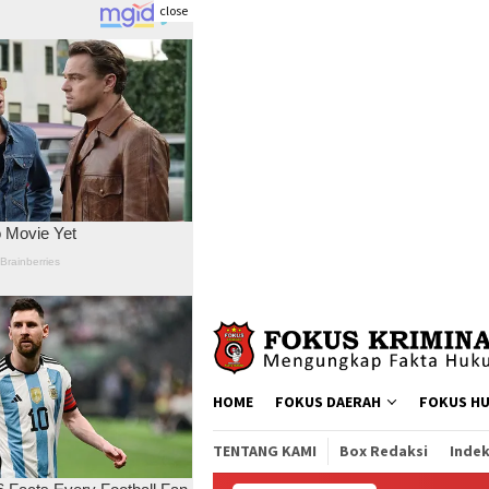
close
Skip
to
content
HOME
FOKUS DAERAH
FOKUS H
TENTANG KAMI
Box Redaksi
Indek