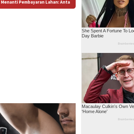
ara Dugaan Konspirasi dan Bayang-Bayang “Makelar Berkelas” d