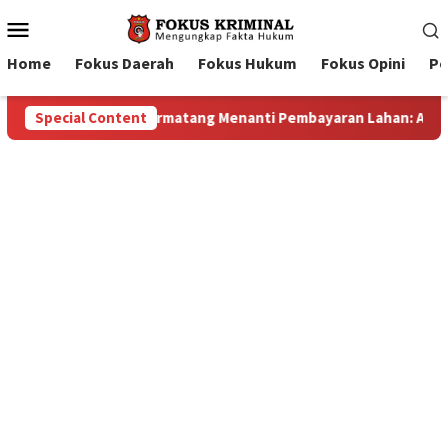
Mobile
Menu
Home
Fokus Daerah
Fokus Hukum
Fokus Opini
Pe
Lahan: Antara Dugaan Konspirasi dan Bayang-Bayang “Makelar B
Special Content