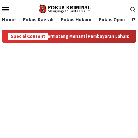
Mobile
Menu
Home
Fokus Daerah
Fokus Hukum
Fokus Opini
Pe
han: Antara Dugaan Konspirasi dan Bayang-Bayang “Makelar Ber
Special Content