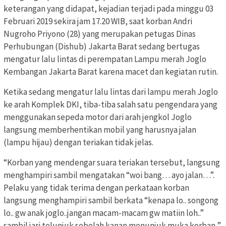
keterangan yang didapat, kejadian terjadi pada minggu 03
Februari 2019 sekira jam 17.20 WIB, saat korban Andri
Nugroho Priyono (28) yang merupakan petugas Dinas
Perhubungan (Dishub) Jakarta Barat sedang bertugas
mengatur lalu lintas di perempatan Lampu merah Joglo
Kembangan Jakarta Barat karena macet dan kegiatan rutin.
Ketika sedang mengatur lalu lintas dari lampu merah Joglo
ke arah Komplek DKI, tiba-tiba salah satu pengendara yang
menggunakan sepeda motor dari arah jengkol Joglo
langsung memberhentikan mobil yang harusnya jalan
(lampu hijau) dengan teriakan tidak jelas.
“Korban yang mendengar suara teriakan tersebut, langsung
menghampiri sambil mengatakan “woi bang… ayo jalan…”.
Pelaku yang tidak terima dengan perkataan korban
langsung menghampiri sambil berkata “kenapa lo.. songong
lo.. gw anak joglo..jangan macam-macam gw matiin loh..”
sambil jari telunjuk sebelah kanan menunjuk muka korban,”