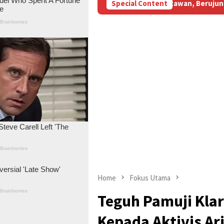
BBM Subsidi Aniaya Wartawan, Berujung Laporan di Mapolda Jambi
Special Content
Home
Fokus Utama
Teguh Pamuji Klar
Kepada Aktivis A