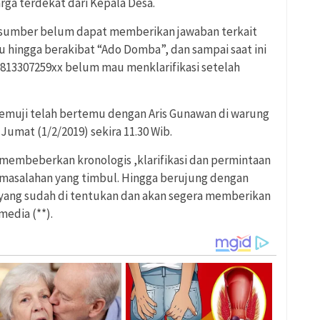
ga terdekat dari Kepala Desa.
narasumber belum dapat memberikan jawaban terkait
 hingga berakibat “Ado Domba”, dan sampai saat ini
13307259xx belum mau menklarifikasi setelah
muji telah bertemu dengan Aris Gunawan di warung
 Jumat (1/2/2019) sekira 11.30 Wib.
embeberkan kronologis ,klarifikasi dan permintaan
rmasalahan yang timbul. Hingga berujung dengan
 yang sudah di tentukan dan akan segera memberikan
media (**).