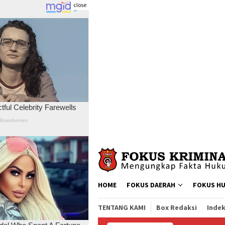
close
Skip
to
content
HOME
FOKUS DAERAH
FOKUS H
TENTANG KAMI
Box Redaksi
Indek