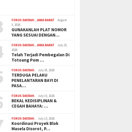
3
FOKUS DAERAH.
,
JAWA BARAT
August
5, 2026
GUNAKANLAH PLAT NOMOR
YANG SESUAI DENGAN…
4
FOKUS DAERAH.
,
JAWA BARAT
July 25,
2026
Telah Terjadi Pembegalan Di
Totoang Pom …
5
FOKUS DAERAH.
July 24, 2026
TERDUGA PELAKU
PENELANTARAN BAYI DI
PASA…
6
FOKUS DAERAH.
July 15, 2026
BEKAL KEDISIPLINAN &
CEGAH BAHAYA: …
7
FOKUS DAERAH.
July 13, 2026
Koordinasi Proyek Blok
Masela Disorot, P…