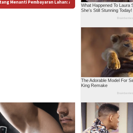
han: Antara Dugaan Konspirasi dan Bayang-Bayang “Makelar Ber