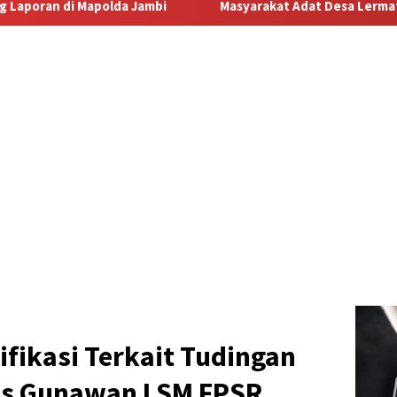
Masyarakat Adat Desa Lermatang Menanti Pembayaran La
ifikasi Terkait Tudingan
ris Gunawan LSM FPSR