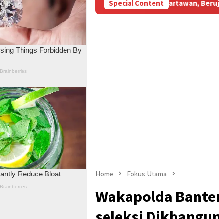
M Subsidi Aniaya Wartawan, Berujung Laporan di Mapolda Jambi
Special Content
Home
Fokus Utama
Wakapolda Banten
seleksi Dikbangu