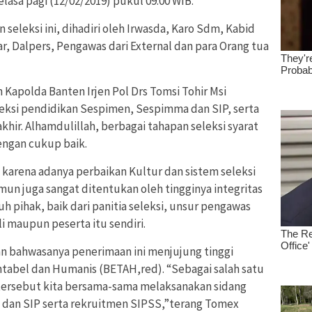
lasa pagi (12/02/2019) pukul 09.00 WIB.
seleksi ini, dihadiri oleh Irwasda, Karo Sdm, Kabid
, Dalpers, Pengawas dari External dan para Orang tua
apolda Banten Irjen Pol Drs Tomsi Tohir Msi
leksi pendidikan Sespimen, Sespimma dan SIP, serta
hir. Alhamdulillah, berbagai tahapan seleksi syarat
engan cukup baik.
a karena adanya perbaikan Kultur dan sistem seleksi
amun juga sangat ditentukan oleh tingginya integritas
h pihak, baik dari panitia seleksi, unsur pengawas
i maupun peserta itu sendiri.
n bahwasanya penerimaan ini menjujung tinggi
ntabel dan Humanis (BETAH,red). “Sebagai salah satu
ersebut kita bersama-sama melaksanakan sidang
dan SIP serta rekruitmen SIPSS,”terang Tomex