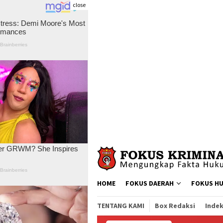
close
Skip
to
content
HOME
FOKUS DAERAH
FOKUS H
TENTANG KAMI
Box Redaksi
Indek