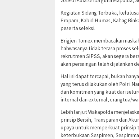
2019 di Aula serba guna Mapolda, Se
Kegiatan Sidang Terbuka, kelulusan 
Propam, Kabid Humas, Kabag Binkar
peserta seleksi.
Brigjen Tomex membacakan naskah K
bahwasanya tidak terasa proses se
rekrutmen SIPSS, akan segera berak
akan persaingan telah dijalankan d
Hal ini dapat tercapai, bukan hany
yang terus dilakukan oleh Polri. N
dan komitmen yang kuat dari seluru
internal dan external, orangtua/wal
Lebih lanjut Wakapolda menjelaska
prinsip Bersih, Transparan dan Aku
upaya untuk memperkuat prinsip t
keterbukaan Sespimen, Sespimma 