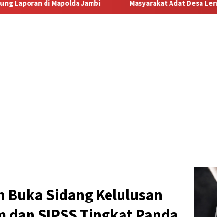
Masyarakat Adat Desa Lermatang Menanti Pembayaran Laha
 Buka Sidang Kelulusan
m dan SIPSS Tingkat Panda