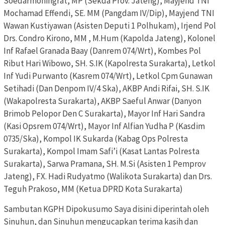
Soedarmoningrat, MP (Sekda Prov. Jateng), Mayjend TNI
Mochamad Effendi, SE. MM (Pangdam IV/Dip), Mayjend TNI
Wawan Kustiyawan (Asisten Deputi 1 Polhukam), Irjend Pol
Drs. Condro Kirono, MM , M.Hum (Kapolda Jateng), Kolonel
Inf Rafael Granada Baay (Danrem 074/Wrt), Kombes Pol
Ribut Hari Wibowo, SH. S.IK (Kapolresta Surakarta), Letkol
Inf Yudi Purwanto (Kasrem 074/Wrt), Letkol Cpm Gunawan
Setihadi (Dan Denpom IV/4 Ska), AKBP Andi Rifai, SH. S.IK
(Wakapolresta Surakarta), AKBP Saeful Anwar (Danyon
Brimob Pelopor Den C Surakarta), Mayor Inf Hari Sandra
(Kasi Opsrem 074/Wrt), Mayor Inf Alfian Yudha P (Kasdim
0735/Ska), Kompol IK Sukarda (Kabag Ops Polresta
Surakarta), Kompol Imam Safi’i (Kasat Lantas Polresta
Surakarta), Sarwa Pramana, SH. M.Si (Asisten 1 Pemprov
Jateng), FX. Hadi Rudyatmo (Walikota Surakarta) dan Drs.
Teguh Prakoso, MM (Ketua DPRD Kota Surakarta)
Sambutan KGPH Dipokusumo Saya disini diperintah oleh
Sinuhun, dan Sinuhun mengucapkan terima kasih dan