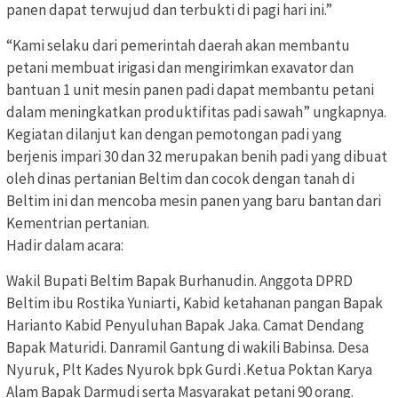
panen dapat terwujud dan terbukti di pagi hari ini.”
“Kami selaku dari pemerintah daerah akan membantu
petani membuat irigasi dan mengirimkan exavator dan
bantuan 1 unit mesin panen padi dapat membantu petani
dalam meningkatkan produktifitas padi sawah” ungkapnya.
Kegiatan dilanjut kan dengan pemotongan padi yang
berjenis impari 30 dan 32 merupakan benih padi yang dibuat
oleh dinas pertanian Beltim dan cocok dengan tanah di
Beltim ini dan mencoba mesin panen yang baru bantan dari
Kementrian pertanian.
Hadir dalam acara:
Wakil Bupati Beltim Bapak Burhanudin. Anggota DPRD
Beltim ibu Rostika Yuniarti, Kabid ketahanan pangan Bapak
Harianto Kabid Penyuluhan Bapak Jaka. Camat Dendang
Bapak Maturidi. Danramil Gantung di wakili Babinsa. Desa
Nyuruk, Plt Kades Nyurok bpk Gurdi .Ketua Poktan Karya
Alam Bapak Darmudi serta Masyarakat petani 90 orang.