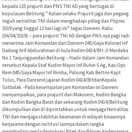
kepada 125 prajurit dan PNS TNI AD yang bertugas di
kepulauan Belitung ” Kalian selaku Prajurit jaga dan pegang
teguh netralitas TNI dalam menghadapi pilleg dan Pilpres
2019 yang tinggal 12 hari lagi ini” tegas Danrem. Rabu
(04/04/2019) – para prajurit TNI AD dengan PNS nya pagi tadi
menerima Jam Komandan dari Danrem 045/Gaya Kolonel Inf
Dadang Arif Abdurahman di Aula Kodim 0414/Blt Jl Merdeka
No 1 Tanjungpandan Belitung – Hadir dalam Jam Komandan
tersebut Kepala Staf Kodim Mayor Inf Ruhin S.Ag, Kasi Ops
Rem 045/Gaya Mayor Inf Rimba, Pabung Kab Beltim Kapt
Tulus, Para Danramil jajaran Kodim 0414/BltdanKepala
Satbalak. -Pada kesempatan jam Komandan ini Danrem
menyampaikan, para prajurit dari Makorem, Kodim Bangka
dan Kodim Bangka Barat dan sekarang Kodim 0414/Belitung
dikumpulkan dan di diprintahkan untuk menjaga Netralitas
TNI dan menjaga stabilitas keamanan di wilayah binaannya
kerjasama dengan institusi lainnya dalam rangka
menghadapi pesta demokrasi Pileg dan Pilpres kedepannya.