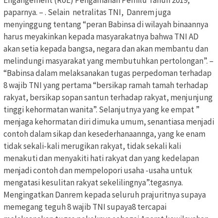
Engangement (RoE) Pengamanan Pemilu Tahun 2019,”
paparnya. – . Selain netralitas TNI, Danrem juga
menyinggung tentang “peran Babinsa di wilayah binaannya
harus meyakinkan kepada masyarakatnya bahwa TNI AD
akan setia kepada bangsa, negara dan akan membantu dan
melindungi masyarakat yang membutuhkan pertolongan”. –
“Babinsa dalam melaksanakan tugas perpedoman terhadap
8 wajib TNI yang pertama “bersikap ramah tamah terhadap
rakyat, bersikap sopan santun terhadap rakyat, menjunjung
tinggi kehormatan wanita”. Selanjutnya yang ke empat ”
menjaga kehormatan diri dimuka umum, senantiasa menjadi
contoh dalam sikap dan kesederhanaannga, yang ke enam
tidak sekali-kali merugikan rakyat, tidak sekali kali
menakuti dan menyakiti hati rakyat dan yang kedelapan
menjadi contoh dan mempelopori usaha -usaha untuk
mengatasi kesulitan rakyat sekelilingnya”.tegasnya.
Mengingatkan Danrem kepada seluruh prajuritnya supaya
memegang teguh 8 wajib TNI supaya8 tercapai