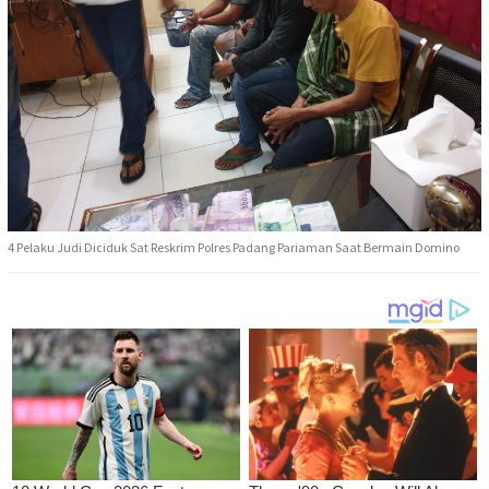
4 Pelaku Judi Diciduk Sat Reskrim Polres Padang Pariaman Saat Bermain Domino