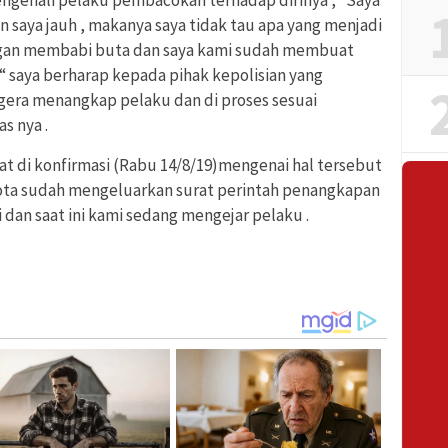
ngenali pelaku pembacokan terhadap dirinya , “Saya
n saya jauh , makanya saya tidak tau apa yang menjadi
gan membabi buta dan saya kami sudah membuat
.“ saya berharap kepada pihak kepolisian yang
egera menangkap pelaku dan di proses sesuai
s nya .
saat di konfirmasi (Rabu 14/8/19)mengenai hal tersebut
ota sudah mengeluarkan surat perintah penangkapan
an saat ini kami sedang mengejar pelaku .