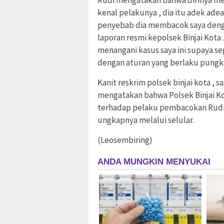
Rudi mengatakan bahwa dirinya me
kenal pelakunya , dia itu adek adea
penyebab dia membacok saya den
laporan resmi kepolsek Binjai Kota 
menangani kasus saya ini supaya s
dengan aturan yang berlaku pungka
Kanit reskrim polsek binjai kota , 
mengatakan bahwa Polsek Binjai K
terhadap pelaku pembacokan Rudi d
ungkapnya melalui selular.
(Leosembiring)