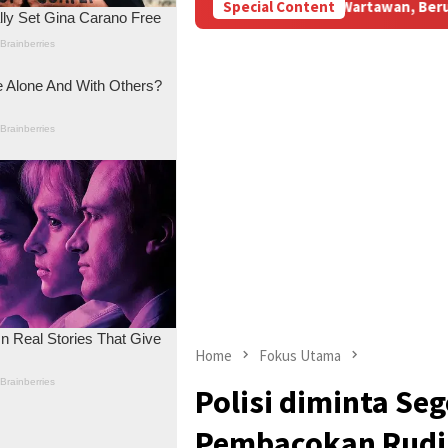
 Subsidi Aniaya Wartawan, Berujung Laporan di Mapolda Jambi
Special Content
Home
Fokus Utama
Polisi diminta Se
Pembacokan Rudi