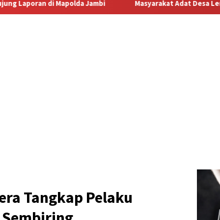
Masyarakat Adat Desa Lermatang Menanti Pembayaran Laha
gera Tangkap Pelaku
 Sembiring