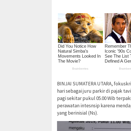
BINJAI SUMATERA UTARA, fokuskrimi
hari sebagai juru parkir di pajak ta
pagi sekitar pukul 05.00 Wib terp
perawatan intesnsip karena mendap
yang berinisial (Ns).