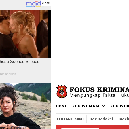
close
Skip
to
content
HOME
FOKUS DAERAH
FOKUS H
TENTANG KAMI
Box Redaksi
Indek