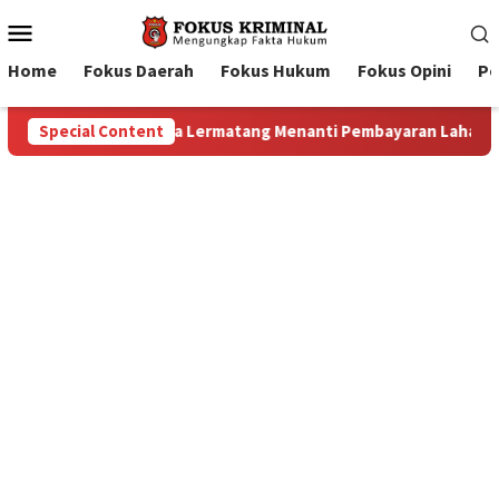
Mobile
Menu
Home
Fokus Daerah
Fokus Hukum
Fokus Opini
Pe
n Lahan: Antara Dugaan Konspirasi dan Bayang-Bayang “Makelar
Special Content