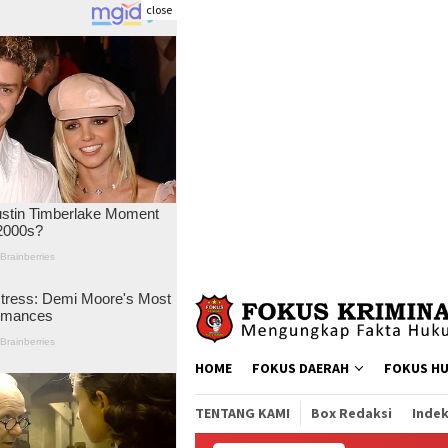
close
Skip
to
content
HOME
FOKUS DAERAH
FOKUS H
TENTANG KAMI
Box Redaksi
Indek