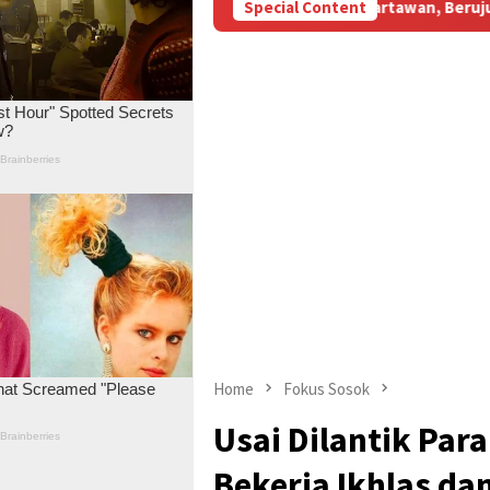
 Subsidi Aniaya Wartawan, Berujung Laporan di Mapolda Jambi
Special Content
Home
Fokus Sosok
Usai Dilantik Par
Bekerja Ikhlas d