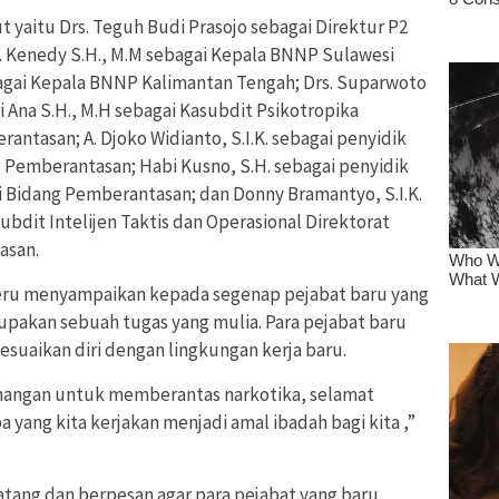
 yaitu Drs. Teguh Budi Prasojo sebagai Direktur P2
. Kenedy S.H., M.M sebagai Kepala BNNP Sulawesi
agai Kepala BNNP Kalimantan Tengah; Drs. Suparwoto
 Ana S.H., M.H sebagai Kasubdit Psikotropika
antasan; A. Djoko Widianto, S.I.K. sebagai penyidik
 Pemberantasan; Habi Kusno, S.H. sebagai penyidik
 Bidang Pemberantasan; dan Donny Bramantyo, S.I.K.
Subdit Intelijen Taktis dan Operasional Direktorat
asan.
eru menyampaikan kepada segenap pejabat baru yang
upakan sebuah tugas yang mulia. Para pejabat baru
suaikan diri dengan lingkungan kerja baru.
nangan untuk memberantas narkotika, selamat
yang kita kerjakan menjadi amal ibadah bagi kita ,”
ang dan berpesan agar para pejabat yang baru