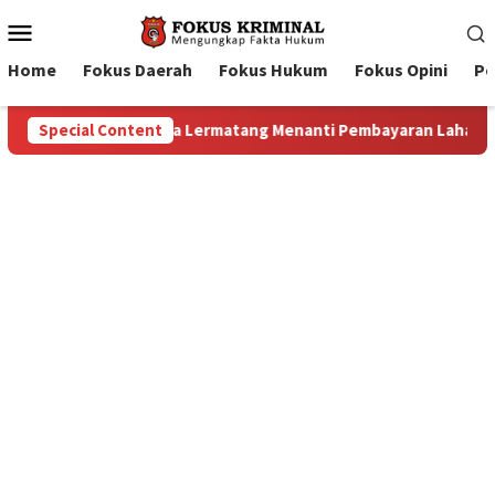
Mobile
Menu
Home
Fokus Daerah
Fokus Hukum
Fokus Opini
Pe
n Lahan: Antara Dugaan Konspirasi dan Bayang-Bayang “Makelar
Special Content