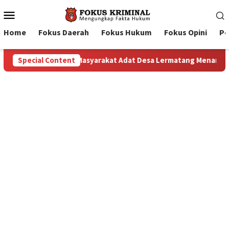
Mobile
Menu
Home
Fokus Daerah
Fokus Hukum
Fokus Opini
Pe
Masyarakat Adat Desa Lermatang Menanti Pembayaran Lahan: 
Special Content