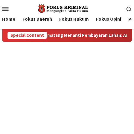
Mobile
Menu
Home
Fokus Daerah
Fokus Hukum
Fokus Opini
Pe
Lahan: Antara Dugaan Konspirasi dan Bayang-Bayang “Makelar B
Special Content