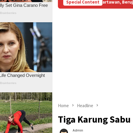
M Subsidi Aniaya Wartawan, Berujung Laporan di Mapolda Jambi
Special Content
Home
Headline
Tiga Karung Sabu 
Admin