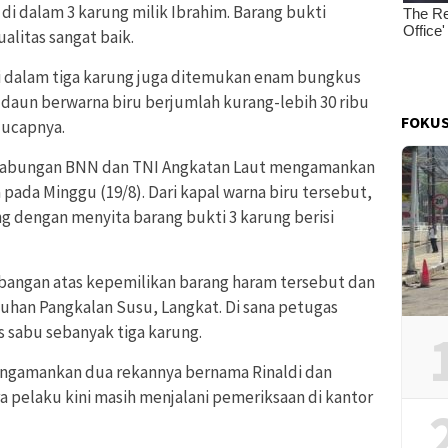
i di dalam 3 karung milik Ibrahim. Barang bukti
alitas sangat baik.
 di dalam tiga karung juga ditemukan enam bungkus
o daun berwarna biru berjumlah kurang-lebih 30 ribu
FOKUS
 ucapnya.
m gabungan BNN dan TNI Angkatan Laut mengamankan
 pada Minggu (19/8). Dari kapal warna biru tersebut,
dengan menyita barang bukti 3 karung berisi
ngan atas kepemilikan barang haram tersebut dan
uhan Pangkalan Susu, Langkat. Di sana petugas
 sabu sebanyak tiga karung.
ngamankan dua rekannya bernama Rinaldi dan
a pelaku kini masih menjalani pemeriksaan di kantor