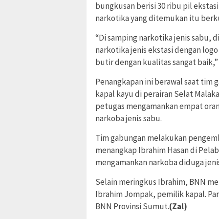
bungkusan berisi 30 ribu pil ekstas
narkotika yang ditemukan itu berku
“Di samping narkotika jenis sabu,
narkotika jenis ekstasi dengan log
butir dengan kualitas sangat baik,”
Penangkapan ini berawal saat ti
kapal kayu di perairan Selat Malaka
petugas mengamankan empat orang 
narkoba jenis sabu.
Tim gabungan melakukan pengemba
menangkap Ibrahim Hasan di Pelab
mengamankan narkoba diduga jenis
Selain meringkus Ibrahim, BNN me
Ibrahim Jompak, pemilik kapal. Par
BNN Provinsi Sumut.
(Zal)