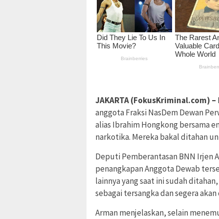
JAKARTA (FokusKriminal.com) –
anggota Fraksi NasDem Dewan Perw
alias Ibrahim Hongkong bersama en
narkotika. Mereka bakal ditahan u
Deputi Pemberantasan BNN Irjen 
penangkapan Anggota Dewab ters
lainnya yang saat ini sudah ditaha
sebagai tersangka dan segera akan 
Arman menjelaskan, selain menem