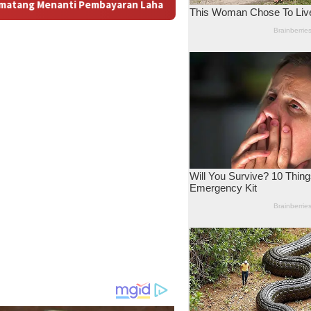
n: Antara Dugaan Konspirasi dan Bayang-Bayang “Makelar Berke