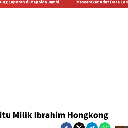
Masyarakat Adat Desa Lermatang Menanti Pembayaran Laha
itu Milik Ibrahim Hongkong