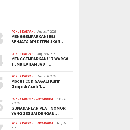
3
FOKUS DAERAH.
August 7, 2026
MENGGEMPARKAN! 995
SENJATA API DITEMUKAN…
4
FOKUS DAERAH.
August 6, 2026
MENGGEMPARKAN! 17 WARGA
TEMBILAHAN JADI …
5
FOKUS DAERAH.
August 6, 2026
Modus COD GAGAL! Kurir
Ganja di Aceh T…
6
FOKUS DAERAH.
,
JAWA BARAT
August
5, 2026
GUNAKANLAH PLAT NOMOR
YANG SESUAI DENGAN…
7
FOKUS DAERAH.
,
JAWA BARAT
July 25,
2026