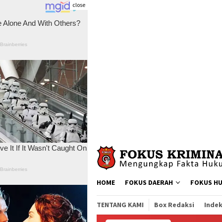
close
Skip
to
content
HOME
FOKUS DAERAH
FOKUS H
TENTANG KAMI
Box Redaksi
Indek