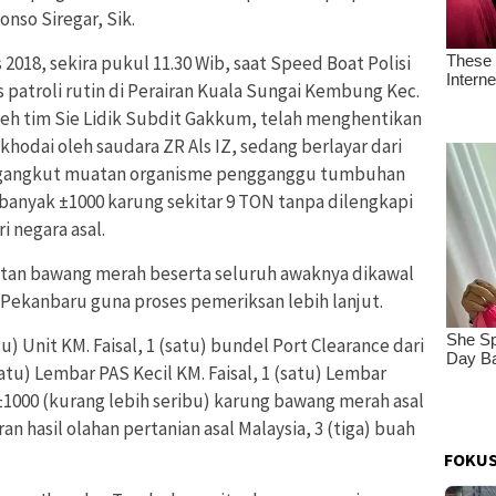
nso Siregar, Sik.
2018, sekira pukul 11.30 Wib, saat Speed Boat Polisi
patroli rutin di Perairan Kuala Sungai Kembung Kec.
oleh tim Sie Lidik Subdit Gakkum, telah menghentikan
khodai oleh saudara ZR Als IZ, sedang berlayar dari
ngangkut muatan organisme pengganggu tumbuhan
anyak ±1000 karung sekitar 9 TON tanpa dilengkapi
 negara asal.
atan bawang merah beserta seluruh awaknya dikawal
 Pekanbaru guna proses pemeriksan lebih lanjut.
) Unit KM. Faisal, 1 (satu) bundel Port Clearance dari
satu) Lembar PAS Kecil KM. Faisal, 1 (satu) Lembar
 ±1000 (kurang lebih seribu) karung bawang merah asal
 hasil olahan pertanian asal Malaysia, 3 (tiga) buah
FOKUS