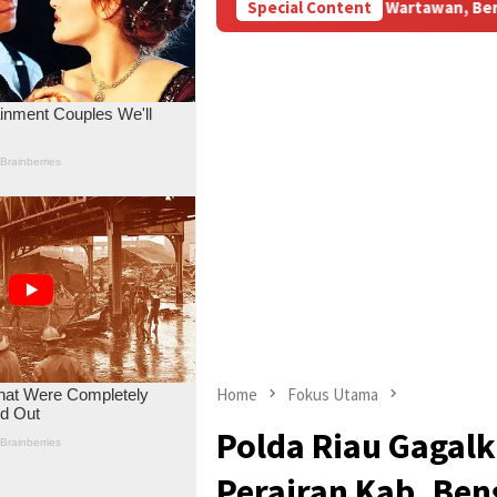
 BBM Subsidi Aniaya Wartawan, Berujung Laporan di Mapolda Jamb
Special Content
Home
Fokus Utama
Polda Riau Gagal
Perairan Kab. Ben