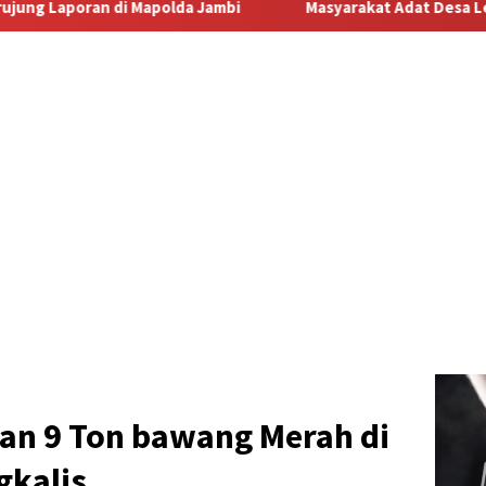
i
Masyarakat Adat Desa Lermatang Menanti Pembayaran L
kan 9 Ton bawang Merah di
gkalis