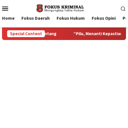
Mobile
Menu
Home
Fokus Daerah
Fokus Hukum
Fokus Opini
Pe
g
Special Content
“Pilu, Menanti Kepastian Pembayaran yang tak kunjun