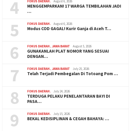
4
FOKUS DAERAH.
August 6, 2026
MENGGEMPARKAN! 17 WARGA TEMBILAHAN JADI
…
5
FOKUS DAERAH.
August 6, 2026
Modus COD GAGAL! Kurir Ganja di Aceh T…
6
FOKUS DAERAH.
,
JAWA BARAT
August 5, 2026
GUNAKANLAH PLAT NOMOR YANG SESUAI
DENGAN…
7
FOKUS DAERAH.
,
JAWA BARAT
July 25, 2026
Telah Terjadi Pembegalan Di Totoang Pom …
8
FOKUS DAERAH.
July 24, 2026
TERDUGA PELAKU PENELANTARAN BAYI DI
PASA…
9
FOKUS DAERAH.
July 15, 2026
BEKAL KEDISIPLINAN & CEGAH BAHAYA: …