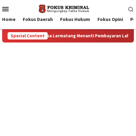
Mobile
Menu
Home
Fokus Daerah
Fokus Hukum
Fokus Opini
Pe
yaran Lahan: Antara Dugaan Konspirasi dan Bayang-Bayang “Make
Special Content