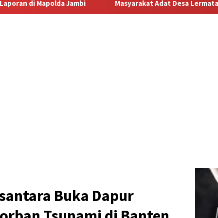
Masyarakat Adat Desa Lermatang Menanti Pembayaran Lahan: Anta
santara Buka Dapur
orban Tsunami di Banten