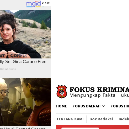
close
Skip
to
content
HOME
FOKUS DAERAH
FOKUS H
TENTANG KAMI
Box Redaksi
Indek