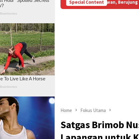
di Aniaya Wartawan, Berujung Laporan di Mapolda Jambi
Special Content
Home
Fokus Utama
Satgas Brimob Nu
Lapangan untuk K