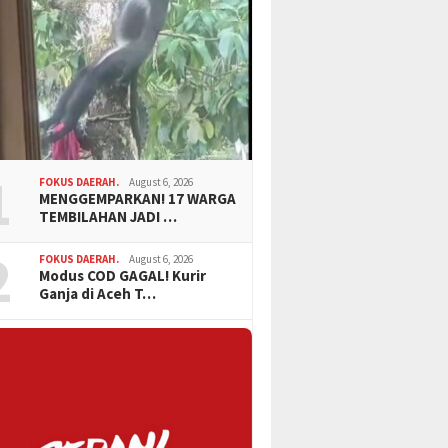
1
FOKUS DAERAH.
August 6, 2026
MENGGEMPARKAN! 17 WARGA
TEMBILAHAN JADI …
2
FOKUS DAERAH.
August 6, 2026
Modus COD GAGAL! Kurir
Ganja di Aceh T…