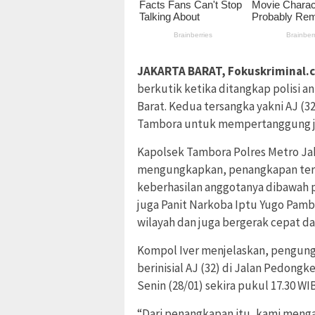
JAKARTA BARAT, Fokuskriminal.
berkutik ketika ditangkap polisi a
Barat. Kedua tersangka yakni AJ (3
Tambora untuk mempertanggung j
Kapolsek Tambora Polres Metro Ja
mengungkapkan, penangkapan ter
keberhasilan anggotanya dibawah 
juga Panit Narkoba Iptu Yugo Pamb
wilayah dan juga bergerak cepat d
Kompol Iver menjelaskan, pengun
berinisial AJ (32) di Jalan Pedong
Senin (28/01) sekira pukul 17.30 WIB
“Dari penangkapan itu, kami menga