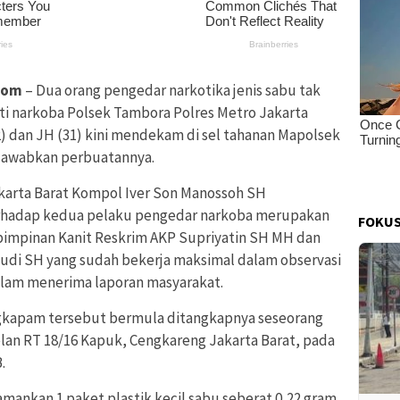
com
– Dua orang pengedar narkotika jenis sabu tak
nti narkoba Polsek Tambora Polres Metro Jakarta
2) dan JH (31) kini mendekam di sel tahanan Mapolsek
awabkan perbuatannya.
karta Barat Kompol Iver Son Manossoh SH
hadap kedua pelaku pengedar narkoba merupakan
FOKUS
pimpinan Kanit Reskrim AKP Supriyatin SH MH dan
udi SH yang sudah bekerja maksimal dalam observasi
alam menerima laporan masyarakat.
gkapam tersebut bermula ditangkapnya seseorang
kelan RT 18/16 Kapuk, Cengkareng Jakarta Barat, pada
.
mankan 1 paket plastik kecil sabu seberat 0,22 gram