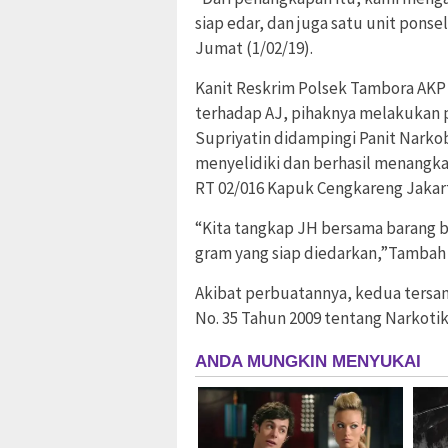
siap edar, dan juga satu unit pons
Jumat (1/02/19).
Kanit Reskrim Polsek Tambora AK
terhadap AJ, pihaknya melakukan 
Supriyatin didampingi Panit Nark
menyelidiki dan berhasil menangkap
RT 02/016 Kapuk Cengkareng Jakart
“Kita tangkap JH bersama barang bu
gram yang siap diedarkan,”Tambah 
Akibat perbuatannya, kedua tersangk
No. 35 Tahun 2009 tentang Narkotik