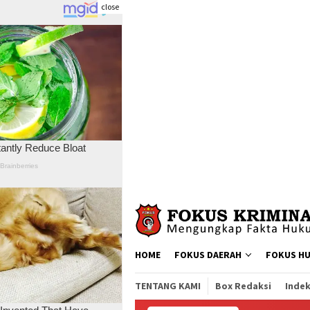
close
Skip
to
content
HOME
FOKUS DAERAH
FOKUS H
TENTANG KAMI
Box Redaksi
Indek