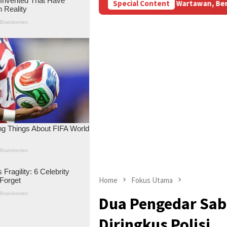
BM Subsidi Aniaya Wartawan, Berujung Laporan di Mapolda Jambi
Special Content
Home
Fokus Utama
Dua Pengedar Sab
Diringkus Polisi