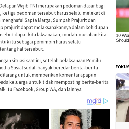
 Delapan Wajib TNI merupakan pedoman dasar bagi
, ketiga pedoman tersebut harus selalu melekat di
an menghafal Sapta Marga, Sumpah Prajurit dan
ap prajurit dapat melaksanakannya dalam kehidupan
tersebut dapat kita laksanakan, mudah-musahan kita
ntuk itu sebagai pemimpin harus selalu
entang hal tersebut.
an situasi saat ini, setelah pelaksanaan Pemilu
FOKUS
media Sosial sudah banyak beredar berita-berita
ta dilarang untuk memberikan komentar apapun
pada keluarga untuk tidak memposting berita-berita
aik itu Facebook, Group WA, dan lainnya.