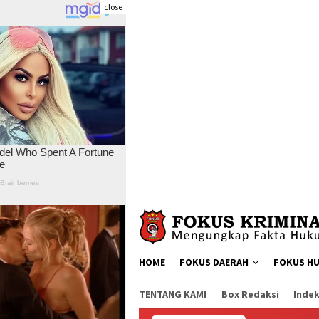
close
Skip
to
content
HOME
FOKUS DAERAH
FOKUS H
TENTANG KAMI
Box Redaksi
Indek