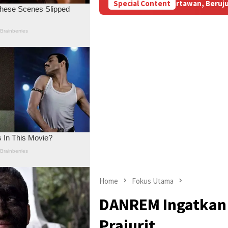
sidi Aniaya Wartawan, Berujung Laporan di Mapolda Jambi
Special Content
Home
Fokus Utama
DANREM Ingatkan
Prajurit